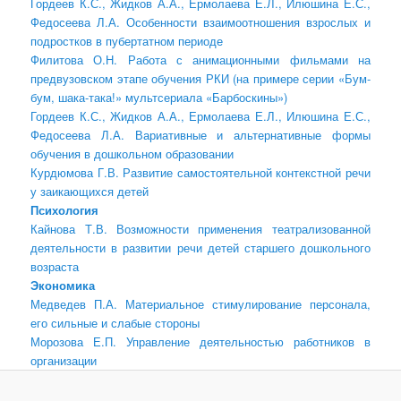
Гордеев К.С., Жидков А.А., Ермолаева Е.Л., Илюшина Е.С.,
Федосеева Л.А. Особенности взаимоотношения взрослых и
подростков в пубертатном периоде
Филитова О.Н. Работа с анимационными фильмами на
предвузовском этапе обучения РКИ (на примере серии «Бум-
бум, шака-така!» мультсериала «Барбоскины»)
Гордеев К.С., Жидков А.А., Ермолаева Е.Л., Илюшина Е.С.,
Федосеева Л.А. Вариативные и альтернативные формы
обучения в дошкольном образовании
Курдюмова Г.В. Развитие самостоятельной контекстной речи
у заикающихся детей
Психология
Кайнова Т.В. Возможности применения театрализованной
деятельности в развитии речи детей старшего дошкольного
возраста
Экономика
Медведев П.А. Материальное стимулирование персонала,
его сильные и слабые стороны
Морозова Е.П. Управление деятельностью работников в
организации