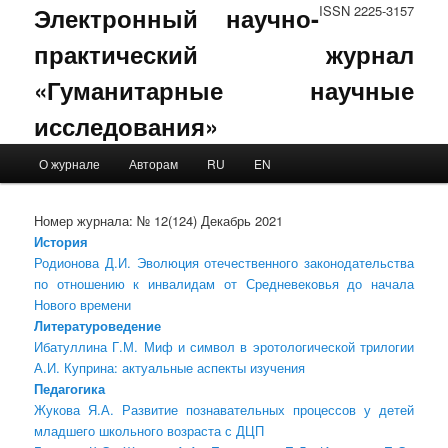
Электронный научно-
ISSN 2225-3157
практический журнал
«Гуманитарные научные
исследования»
Main menu
О журнале
Авторам
RU
EN
Skip to primary content
Skip to secondary content
Номер журнала: № 12(124) Декабрь 2021
История
Родионова Д.И. Эволюция отечественного законодательства
по отношению к инвалидам от Средневековья до начала
Нового времени
Литературоведение
Ибатуллина Г.М. Миф и символ в эротологической трилогии
А.И. Куприна: актуальные аспекты изучения
Педагогика
Жукова Я.А. Развитие познавательных процессов у детей
младшего школьного возраста с ДЦП