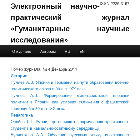
Электронный научно-
ISSN 2225-3157
практический журнал
«Гуманитарные научные
исследования»
Main menu
О журнале
Авторам
RU
EN
Skip to primary content
Skip to secondary content
Номер журнала: № 4 Декабрь 2011
История
Пуляев А.В. Япония и Германия на пути образования военно-
политического союза в 30-е гг. XX века
Пуляев А.В. Формирование милитаристской внешней
политики в Японии, как условия сближения с фашистской
Германией в 30-е гг. XX века.
Педагогика
Особов І.П. Умови, що сприяють формуванню креативності
студентів в навчально-освітньому середовищі
Бурченкова А.А. Обучение русскому языку иностранных