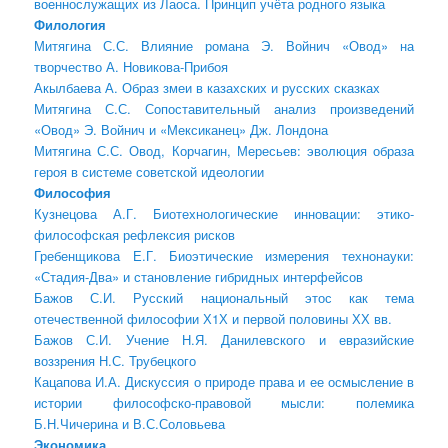
военнослужащих из Лаоса. Принцип учёта родного языка
Филология
Митягина С.С. Влияние романа Э. Войнич «Овод» на
творчество А. Новикова-Прибоя
Акылбаева А. Образ змеи в казахских и русских сказках
Митягина С.С. Сопоставительный анализ произведений
«Овод» Э. Войнич и «Мексиканец» Дж. Лондона
Митягина С.С. Овод, Корчагин, Мересьев: эволюция образа
героя в системе советской идеологии
Философия
Кузнецова А.Г. Биотехнологические инновации: этико-
философская рефлексия рисков
Гребенщикова Е.Г. Биоэтические измерения технонауки:
«Стадия-Два» и становление гибридных интерфейсов
Бажов С.И. Русский национальный этос как тема
отечественной философии Х1Х и первой половины ХХ вв.
Бажов С.И. Учение Н.Я. Данилевского и евразийские
воззрения Н.С. Трубецкого
Кацапова И.А. Дискуссия о природе права и ее осмысление в
истории философско-правовой мысли: полемика
Б.Н.Чичерина и В.С.Соловьева
Экономика