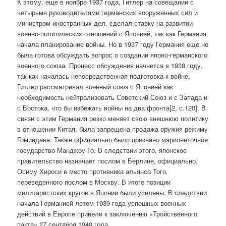
К этому, еще в ноябре 1937 года, Гитлер на совещании с
четырьмя руководителями германских вооруженных сил и
министром иностранных дел, сделал ставку на развитии
военно-политических отношений с Японией, так как Германия
начала планирование войны. Но в 1937 году Германия еще не
была готова обсуждать вопрос о создании японо-германского
военного союза. Процесс обсуждения начнется в 1938 году,
так как началась непосредственная подготовка к войне.
Гитлер рассматривал военный союз с Японией как
необходимость нейтрализовать Советский Союз и с Запада и
с Востока, что бы избежать войны на два фронта[2, с.120]. В
связи с этим Германия резко меняет свою внешнюю политику
в отношении Китая, была запрещена продажа оружия режиму
Гоминдана. Также официально было признано марионеточное
государство Манджоу-Го. В следствии этого, японское
правительство назначает послом в Берлине, официально,
Осиму Хироси в место противника альянса Того,
переведенного послом в Москву. В итоге позиции
милитаристских кругов в Японии были усилены. В следствии
начала Германией летом 1939 года успешных военных
действий в Европе привели к заключению «Тройственного
пакта» 27 сентября 1940 года.