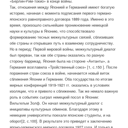
«Берлин-Рим-Токио» в конце войны.
Так, отношения между Японией и Германией имеют богатую
историю, начиная с момента подписания первого германо-
японского равноправного договора 1889 года. Именно в это
время, произошло сильнейшее проникновение немецкой
науки и культуры в Японию, что способствовало
формированию тесных межкультурных связей, сблизивших
обе страны и открывших путь к взаимному сотрудничеству.
Но в период: Первой мировой войны, межкультурный диалог
был прерван, так как обе страны оказались по разную
сторону баррикад. Япония была на стороне «Антанты», а
Германия возглавила «Тройственный союз» [1, с.150 ]. После
поражения стран союза в войне, начинается новый виток
сближения Японии и Германии. Оба государства по итогам
мирных конференций 1919-1921 гг. оказались в условиях
изоляции, что и привело к сближению. Так же немало важную
роль в событиях сыграл немецкий посол в Японии:
Вильгельм Золф. Он начал межкультурный диалог с
инициативы культурных обменов. Благодаря этому в
немецкие университеты поехали японские студенты, и на
оборот[2, с.100]. В результате это приведет к заключению
японо-германского мирного договора 1927 года. И только в