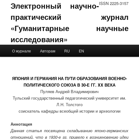
Электронный научно-
ISSN 2225-3157
практический журнал
«Гуманитарные научные
исследования»
Main menu
О журнале
Авторам
RU
EN
Skip to primary content
Skip to secondary content
ЯПОНИЯ И ГЕРМАНИЯ НА ПУТИ ОБРАЗОВАНИЯ ВОЕННО-
ПОЛИТИЧЕСКОГО СОЮЗА В 30-Е ГГ. XX ВЕКА
Пуляев Андрей Владимирович
Тульский государственный педагогический университет им.
Л.Н. Толстого
соискатель кафедры всеобщей истории и археологии
Аннотация
Данная статья посвящена складыванию японо-германских
отношений, что в 1930-е гг. привело к возникновению идеи