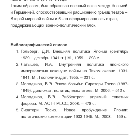
Таким образом, был образован военный союз между Японией
и Германией, способствовавший расширению границ театра –
Второй мировой войны и была сформирована ось стран,
поддерживающих военно-политический блок.
Библиографический список
Гольберг, Д.И. Внешняя политика Японии (сентябрь
1939 – декабрь 1941 гг.) М., 1959. – 293 с.
Латышев, И.А. Внутренняя политика японского
империализма накануне войны на Тихом океане. 1931-
1941. М., Госполитиздат, 1955. – 231 с.
Молодяков, В.Э. Эпоха борьбы: Сиратори Тосио (1887-
1949): дипломат, политик, мыслитель. М, 2006. – 512 с.
Молодяков, В.Э. Риббентроп: упрямый советник
фюрера. М. АСТ-ПРЕСС, 2008. – 478 с.
Сиратори Тосио. Новое пробуждение Японии:
политические комментарии 1933-1945. М., 2008. – 159 с.