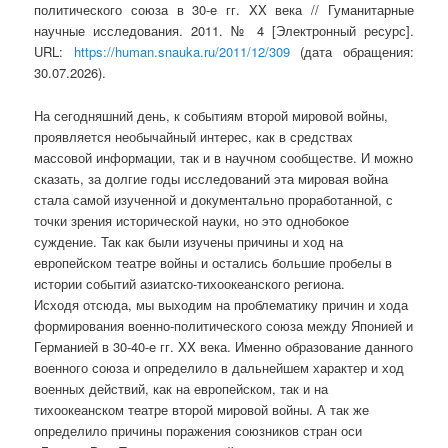
политического союза в 30-е гг. XX века // Гуманитарные
научные исследования. 2011. № 4 [Электронный ресурс].
URL:
https://human.snauka.ru/2011/12/309
(дата обращения:
30.07.2026).
На сегодняшний день, к событиям второй мировой войны,
проявляется необычайный интерес, как в средствах
массовой информации, так и в научном сообществе. И можно
сказать, за долгие годы исследований эта мировая война
стала самой изученной и документально проработанной, с
точки зрения исторической науки, но это однобокое
суждение. Так как были изучены причины и ход на
европейском театре войны и остались большие пробелы в
истории событий азиатско-тихоокеанского региона.
Исходя отсюда, мы выходим на проблематику причин и хода
формирования военно-политического союза между Японией и
Германией в 30-40-е гг. XX века. Именно образование данного
военного союза и определило в дальнейшем характер и ход
военных действий, как на европейском, так и на
тихоокеанском театре второй мировой войны. А так же
определило причины поражения союзников стран оси