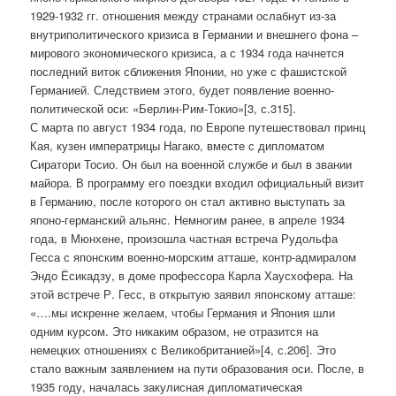
1929-1932 гг. отношения между странами ослабнут из-за
внутриполитического кризиса в Германии и внешнего фона –
мирового экономического кризиса, а с 1934 года начнется
последний виток сближения Японии, но уже с фашистской
Германией. Следствием этого, будет появление военно-
политической оси: «Берлин-Рим-Токио»[3, с.315].
С марта по август 1934 года, по Европе путешествовал принц
Кая, кузен императрицы Нагако, вместе с дипломатом
Сиратори Тосио. Он был на военной службе и был в звании
майора. В программу его поездки входил официальный визит
в Германию, после которого он стал активно выступать за
японо-германский альянс. Немногим ранее, в апреле 1934
года, в Мюнхене, произошла частная встреча Рудольфа
Гесса с японским военно-морским атташе, контр-адмиралом
Эндо Ёсикадзу, в доме профессора Карла Хаусхофера. На
этой встрече Р. Гесс, в открытую заявил японскому атташе:
«….мы искренне желаем, чтобы Германия и Япония шли
одним курсом. Это никаким образом, не отразится на
немецких отношениях с Великобританией»[4, с.206]. Это
стало важным заявлением на пути образования оси. После, в
1935 году, началась закулисная дипломатическая