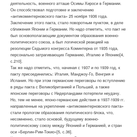
деятельность, военного атташе Осимы Хироси в Германии.
Он способствовал подготовке и заключению
«антикоминтерновского пакта» 25 ноября 1936 года.
Заключение этого пакта, стало поворотным пунктом, в деле
сближения Японии и Германии. Но надо отметить, что пакт не
был основополагающим документом образования военно-
политического союза, а был логической реакцией на
резолюции Седьмого конгресса Коминтерна от 1935 года,
персонально затрагивающих Германию, Италию и Японию[4,
с.210].
Так же надо отметить, что, начиная с 1937 и по 1939 год, к
пакту присоединились: Италия, Манджоу-Го, Венгрия и
Испания. Но при этом германские переговоры по вступлению
в ряды пакта с Великобританией и Польшей, а также
японские переговоры с Нидерландами потерпели неудачу.
Но, тем не менее, японо-германские действия в 1937-1939 гг.
направленные на укрепление «антикоминтерновского пакта»
стали прологом образования политического блока, что,
несомненно, стало основой, будущему военно-
политическому союзу между Японией и Германией, и стран
оси «Берлин-Рим-Токио»[5, с.36].