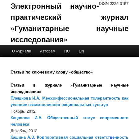
Электронный научно-
ISSN 2225-3157
практический журнал
«Гуманитарные научные
исследования»
Main menu
О журнале
Авторам
RU
EN
Skip to primary content
Skip to secondary content
Статьи по ключевому слову «общество»
Статьи в журнале «Гуманитарные научные
исследования»
Плешкова И.А. Межконфессиональная толерантность как
условие взаимовлияния национальных культур
Ноябрь, 2012
Кацапова И.А. Общественный статус современного
человека
Декабрь, 2012
Кашина А.Э. Корпоративная социальная ответственность