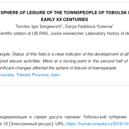
 SPHERE OF LEISURE OF THE TOWNSPEOPLE OF TOBOLSK P
EARLY XX CENTURIES
Tomilov Igor Sergeevich
, Darya Fedotova Yurevna
1
1
entific station of UB RAS, Junior researcher, Laboratory history of d
people. Status of this field is a clear indicator of the development of al
zed leisure activities. Were at a turning point in the second half 
gnificant changes affected the sphere of leisure of townspeople.
,
society
,
Tobolsk Province
,
town
одернизация в сфере досуга горожан Тобольской губернии 
№ 10 [Электронный ресурс]. URL:
https://human.snauka.ru/2016/10