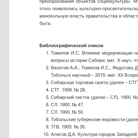
преобразования объектов социокультуры. М
этого появлялись культурно-просветительс
монопольную власть правительства в област
быта.
Библиографический список
Томилов И.С. Влияние модернизации на
вопросы истории Сибири: мат. X науч. чт
Валитов А.А., Томилов И.С., Федотова 
Тобольск научный – 2015: мат. XII Всерос
Сибирская торговая газета (далее – СТГ)
СТГ. 1906. № 26.
Сибирский листок (далее – СЛ). 1900. №
СЛ. 1900. № 47.
СЛ. 1900. № 50.
Тобольские губернские ведомости (далее
ТГВ. 1903. № 35.
Алисов Д.А. Культура городов Западной 