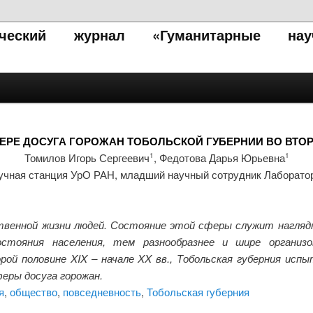
тический журнал «Гуманитарные нау
РЕ ДОСУГА ГОРОЖАН ТОБОЛЬСКОЙ ГУБЕРНИИ ВО ВТОРО
Томилов Игорь Сергеевич
, Федотова Дарья Юрьевна
1
1
учная станция УрО РАН, младший научный сотрудник Лаборато
венной жизни людей. Состояние этой сферы служит нагляд
стояния населения, тем разнообразнее и шире организов
ой половине XIX – начале XX вв., Тобольская губерния ис
еры досуга горожан.
я
,
общество
,
повседневность
,
Тобольская губерния