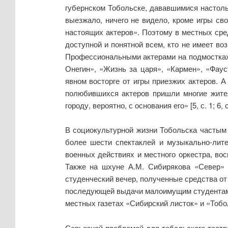
губернском Тобольске, дававшимися настольк
выезжало, ничего не видело, кроме игры св
настоящих актеров». Поэтому в местных ср
доступной и понятной всем, кто не имеет в
Профессиональными актерами на подмостках 
Онегин», «Жизнь за царя», «Кармен», «Фау
явном восторге от игры приезжих актеров. А
полюбившихся актеров пришли многие жител
городу, вероятно, с основания его» [5, с. 1; 6, с. 
В социокультурной жизни Тобольска частым 
более шести спектаклей и музыкально-лите
военных действиях и местного оркестра, во
Также на шхуне А.М. Сибирякова «Север» в
студенческий вечер, полученные средства от
последующей выдачи малоимущим студентам и
местных газетах «Сибирский листок» и «Тобол
Серьезной проблемой для тобольского театр