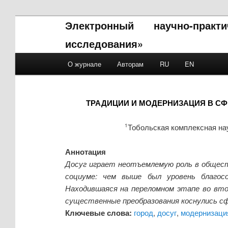
Электронный научно-прак
исследования»
Main menu
О журнале
Авторам
RU
EN
Skip to primary content
Skip to secondary content
ТРАДИЦИИ И МОДЕРНИЗАЦИЯ В СФЕ
Тобольская комплексная на
1
Аннотация
Досуг играет неотъемлемую роль в общест
социуме: чем выше был уровень благосо
Находившаяся на переломном этапе во втор
существенные преобразования коснулись сф
Ключевые слова:
город
,
досуг
,
модернизаци