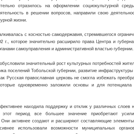
тельно отразилось на оформлении социокультурной среды 
ятельность в решении вопросов, направили свою деятельнос
урной жизни.
алкивалась с косностью самодержавия, стремившегося ограничи
 г., которое значительно расширило права Центра и губерна
ганами самоуправления и административной властью губернии.
обусловили значительный рост культурных потребностей жите
лика поселений Тобольской губернии, развитие инфраструктуры
как Русская православная церковь не смогла избежать преобр
которые одновременно заложили основы и для потенциала 
ффективнее находила поддержку и отклик у различных слоев 
 этот период все большее значение приобретают усили
). Они активнее создают и расширяют составляющие элемент
нсивнее использовали возможности муниципальных органо