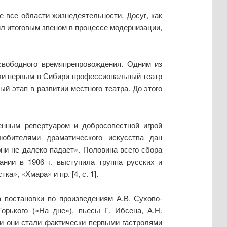
 все области жизнедеятельности. Досуг, как
л итоговым звеном в процессе модернизации,
свободного времяпрепровождения. Одним из
ски первым в Сибири профессиональный театр
ый этап в развитии местного театра. До этого
енным репертуаром и добросовестной игрой
любителями драматического искусства дан
ни не далеко падает». Половина всего сбора
ании в 1906 г. выступила труппа русских и
», «Хмара» и пр. [4, с. 1].
 постановки по произведениям А.В. Сухово-
орького («На дне»), пьесы Г. Ибсена, А.Н.
ти они стали фактически первыми гастролями