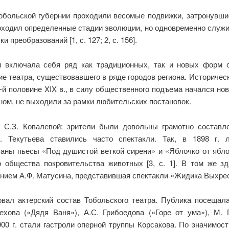
Тобольской губернии проходили весомые подвижки, затронувшие
роходил определенные стадии эволюции, но одновременно служи
преобразований [1, с. 127; 2, с. 156].
и включала себя ряд как традиционных, так и новых форм 
 театра, существовавшего в ряде городов региона. Историче
2-й половине XIX в., в силу общественного подъема начался нов
ом, не выходили за рамки любительских постановок.
 С.З. Ковалевой: зрители были довольны грамотно составл
. Текутьева ставились часто спектакли. Так, в 1898 г. 
таны пьесы «Под душистой веткой сирени» и «Яблочко от ябло
 общества покровительства животных [3, с. 1]. В том же зд
ием А.Ф. Матусина, представившая спектакли «Жидика Выхрестка
вал актерский состав Тобольского театра. Публика посещала
ехова («Дядя Ваня»), А.С. Грибоедова («Горе от ума»), М. Г
900 г. стали гастроли оперной труппы Корсакова. По значимос