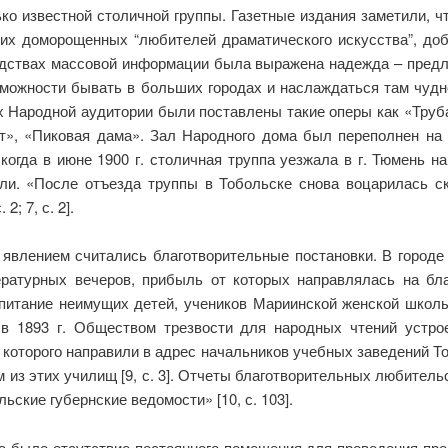
о известной столичной группы. Газетные издания заметили, ч
оих доморощенных “любителей драматического искусства”, до
едствах массовой информации была выражена надежда – предла
озможности бывать в больших городах и наслаждаться там чудн
Народной аудитории были поставлены такие оперы как «Труба
ст», «Пиковая дама». Зал Народного дома был переполнен на
 когда в июне 1900 г. столичная труппа уезжала в г. Тюмень н
и. «После отъезда труппы в Тобольске снова воцарилась ск
2; 7, с. 2].
явлением считались благотворительные постановки. В городе 
ратурных вечеров, прибыль от которых направлялась на бл
спитание неимущих детей, учеников Мариинской женской школы
 1893 г. Обществом трезвости для народных чтений устроено
 которого направили в адрес начальников учебных заведений Тоб
з этих училищ [9, с. 3]. Отчеты благотворительных любитель
ьские губернские ведомости» [10, с. 103].
а было отсутствие постоянного помещения для проведения пр