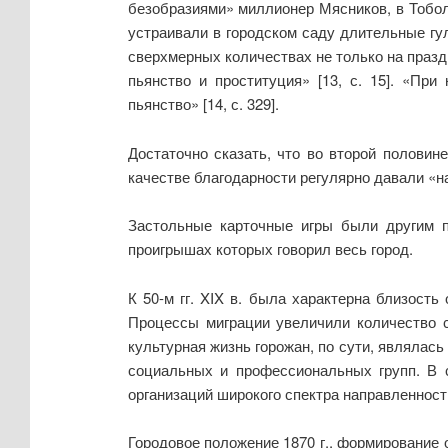
безобразиями» миллионер Мясников, в Тобол
устраивали в городском саду длительные гул
сверхмерных количествах не только на празд
пьянство и проституция» [13, с. 15]. «Пр
пьянство» [14, с. 329].
Достаточно сказать, что во второй половин
качестве благодарности регулярно давали «
Застольные карточные игры были другим п
проигрышах которых говорил весь город.
К 50-м гг. XIX в. была характерна близост
Процессы миграции увеличили количество с
культурная жизнь горожан, по сути, являлас
социальных и профессиональных групп. В 
организаций широкого спектра направленност
Городовое положение 1870 г., формирование