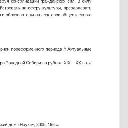
ебуя консолидации гражданских сил. В силу
йствовать на сферу культуры, преодолевать
 и образовательного секторов общественного
ернии пореформенного периода // Актуальные
о-Западной Сибири на рубеже XIX – XX вв. //
кий дом «Наука», 2005. 196 с.