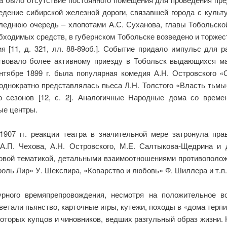
едение сибирской железной дороги, связавшей города с куль
оследнюю очередь – хлопотами А.С. Суханова, главы Тобольск
обходимых средств, в губернском Тобольске возведено и торже
я [11, д. 321, лл. 88-89об.]. Событие придало импульс для р
твовало более активному приезду в Тобольск выдающихся м
ентябре 1899 г. была популярная комедия А.Н. Островского «
однократно представлялась пьеса Л.Н. Толстого «Власть тьмы»
 сезонов [12, с. 2]. Аналогичные Народные дома со времен
ые центры.
907 гг. реакции театра в значительной мере затронула пр
 А.П. Чехова, А.Н. Островского, М.Е. Салтыкова-Щедрина и 
товой тематикой, детальными взаимоотношениями противополож
роль Лир» У. Шекспира, «Коварство и любовь» Ф. Шиллера и т.п.
урного времяпрепровождения, несмотря на положительное 
цветали пьянство, карточные игры, кутежи, походы в «дома те
которых купцов и чиновников, ведших разгульный образ жизни.