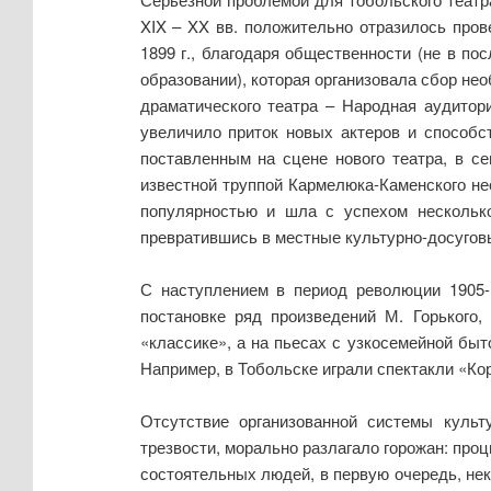
XIX – XX вв. положительно отразилось пров
1899 г., благодаря общественности (не в п
образовании), которая организовала сбор не
драматического театра – Народная аудитори
увеличило приток новых актеров и способс
поставленным на сцене нового театра, в с
известной труппой Кармелюка-Каменского не
популярностью и шла с успехом несколько
превратившись в местные культурно-досугов
С наступлением в период революции 1905-1
постановке ряд произведений М. Горького,
«классике», а на пьесах с узкосемейной бы
Например, в Тобольске играли спектакли «Ко
Отсутствие организованной системы культ
трезвости, морально разлагало горожан: про
состоятельных людей, в первую очередь, не