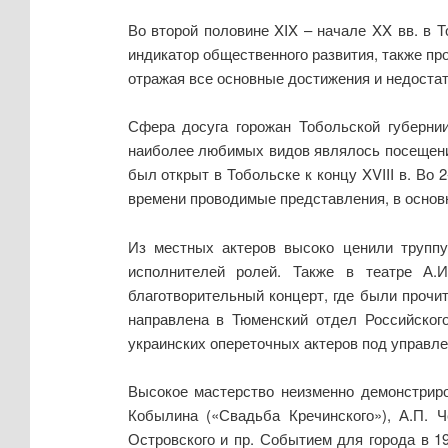
Во второй половине XIX – начале XX вв. в 
индикатор общественного развития, также п
отражая все основные достижения и недостатки 
Сфера досуга горожан Тобольской губерни
наиболее любимых видов являлось посещение
был открыт в Тобольске к концу XVIII в. Во 
времени проводимые представления, в основн
Из местных актеров высоко ценили труппу
исполнителей ролей. Также в театре А.И
благотворительный концерт, где были прочи
направлена в Тюменский отдел Российского
украинских опереточных актеров под управлен
Высокое мастерство неизменно демонстриро
Кобылина («Свадьба Кречинского»), А.П. Ч
Островского и пр. Событием для города в 1