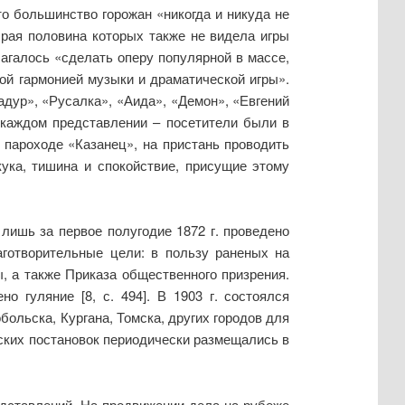
то большинство горожан «никогда и никуда не
брая половина которых также не видела игры
галось «сделать оперу популярной в массе,
ой гармонией музыки и драматической игры».
дур», «Русалка», «Аида», «Демон», «Евгений
 каждом представлении – посетители были в
а пароходе «Казанец», на пристань проводить
ука, тишина и спокойствие, присущие этому
лишь за первое полугодие 1872 г. проведено
аготворительные цели: в пользу раненых на
, а также Приказа общественного призрения.
 гуляние [8, с. 494]. В 1903 г. состоялся
ольска, Кургана, Томска, других городов для
ских постановок периодически размещались в
едставлений. На продвижении дела на рубеже