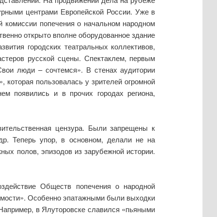
турными центрами Европейской России. Уже в
ой комиссии попечения о начальном народном
ственно открыто вполне оборудованное здание
азвития городских театральных коллективов,
астеров русской сцены. Спектаклем, первым
Свои люди – сочтемся». В стенах аудитории
, которая пользовалась у зрителей огромной
ем появились и в прочих городах региона,
авительственная цензура. Были запрещены к
др. Теперь упор, в основном, делали не на
ных полов, эпизодов из зарубежной истории.
воздействие Обществ попечения о народной
рпимости». Особенно эпатажными были выходки
 Например, в Ялуторовске славился «пьяными