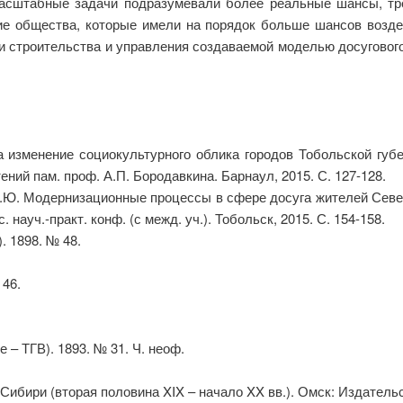
асштабные задачи подразумевали более реальные шансы, тр
кие общества, которые имели на порядок больше шансов возде
и строительства и управления создаваемой моделью досугового
 изменение социокультурного облика городов Тобольской губ
ений пам. проф. А.П. Бородавкина. Барнаул, 2015. С. 127-128.
Д.Ю. Модернизационные процессы в сфере досуга жителей Север
. науч.-практ. конф. (с межд. уч.). Тобольск, 2015. С. 154-158.
. 1898. № 48.
 46.
 – ТГВ). 1893. № 31. Ч. неоф.
Сибири (вторая половина XIX – начало XX вв.). Омск: Издательс