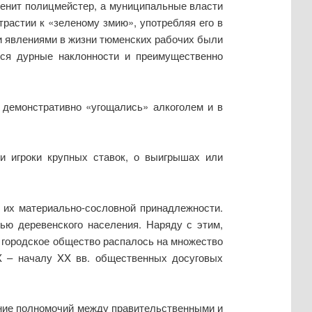
менит полицмейстер, а муниципальные власти
трастии к «зеленому змию», употребляя его в
ми явлениями в жизни тюменских рабочих были
ются дурные наклонности и преимущественно
я демонстративно «угощались» алкоголем и в
и игроки крупных ставок, о выигрышах или
т их материально-сословной принадлежности.
ью деревенского населения. Наряду с этим,
у городское общество распалось на множество
X – началу XX вв. общественных досуговых
ение полномочий между правительственными и