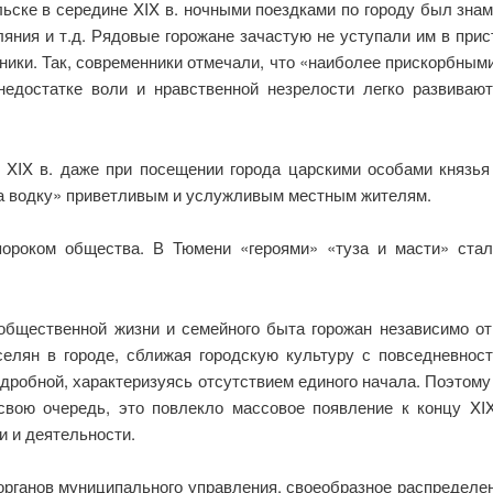
ьске в середине XIX в. ночными поездками по городу был зна
яния и т.д. Рядовые горожане зачастую не уступали им в прис
ники. Так, современники отмечали, что «наиболее прискорбны
и недостатке воли и нравственной незрелости легко развива
е XIX в. даже при посещении города царскими особами князь
на водку» приветливым и услужливым местным жителям.
ороком общества. В Тюмени «героями» «туза и масти» стал
ь общественной жизни и семейного быта горожан независимо о
елян в городе, сближая городскую культуру с повседневност
ь дробной, характеризуясь отсутствием единого начала. Поэтом
свою очередь, это повлекло массовое появление к концу XI
и и деятельности.
 органов муниципального управления, своеобразное распредел