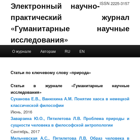
Электронный научно-
ISSN 2225-3157
практический журнал
«Гуманитарные научные
исследования»
Main menu
О журнале
Авторам
RU
EN
Skip to primary content
Skip to secondary content
Статьи по ключевому слову «природа»
Статьи в журнале «Гуманитарные научные
исследования»
Суханова Е.В., Ванюхина А.М. Понятие хаоса в немецкой
классической философии
Июнь, 2016
Заварзина Ю.О., Пятилетова Л.В. Проблема природы и
сущности человека в философской антропологии
Сентябрь, 2017
Мильчевская А.С., Пятилетова Л.В. Образ человека в