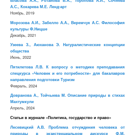
Власова А.А., Ротанова В.А., Торопова А.И., Сочнева
А.С., Кокарева М.Е. Ленд-арт
Ноябрь, 2019
Морозова А.И., Забелло А.А., Веремчук А.С. Философия
культуры Ф.Ницше
Декабрь, 2021
Узеева З., Аюханова Э. Натуралистические концепции
общества
Июнь, 2022
Пятилетова Л.В. К вопросу о методике преподавания
спецкурса «Человек и его потребности» для бакалавров
направления подготовки Туризм
Февраль, 2024
Довранова А., Тойчыева М. Описание природы в стихах
Махтумкули
Апрель, 2024
Статьи в журнале «Политика, государство и право»
Лесевицкий А.В. Проблема отчуждения человека от
природы в экзистенциальном дискурсе Ф.М.