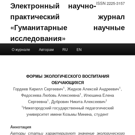
Электронный научно-
ISSN 2225-3157
практический журнал
«Гуманитарные научные
исследования»
Main menu
О журнале
Авторам
RU
EN
Skip to primary content
Skip to secondary content
ФОРМЫ ЭКОЛОГИЧЕСКОГО ВОСПИТАНИЯ
ОБУЧАЮЩИХСЯ
1
1
Гордеев Кирилл Сергеевич
, Жидков Алексей Андреевич
,
1
Федосеева Любовь Алексеевна
, Илюшина Елена
1
1
Сергеевна
, Дубровин Никита Алексеевич
1
Нижегородский государственный педагогический
университет имени Козьмы Минина, студент
Аннотация
Авторы статьи характеризуют значение экологического