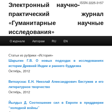
Электронный научно-
ISSN 2225-3157
практический журнал
«Гуманитарные научные
исследования»
Main menu
О журнале
Авторам
RU
EN
Skip to primary content
Skip to secondary content
Статьи из рубрики «История»
Шарыгин Г.В. О новых подходах в исследованиях
истории Древней Индии и раннего буддизма
Октябрь, 2012
Виткаускас Е.Н. Николай Александрович Бестужев и его
литературное творчество
Октябрь, 2012
Йылдыз Д. Соотношение сил в Европе в преддверии
“холодной войны”