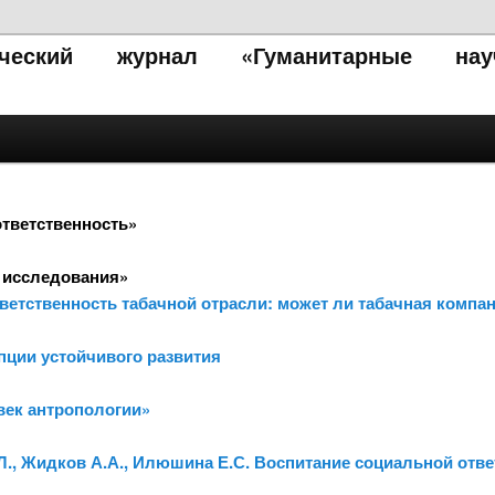
тический журнал «Гуманитарные нау
ответственность»
 исследования»
ветственность табачной отрасли: может ли табачная компа
пции устойчивого развития
«век антропологии»
.Л., Жидков А.А., Илюшина Е.С. Воспитание социальной отв