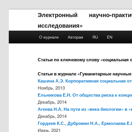
Электронный научно-прак
исследования»
Main menu
О журнале
Авторам
RU
EN
Skip to primary content
Skip to secondary content
Статьи по ключевому слову «социальная 
Статьи в журнале «Гуманитарные научные
Кашина А.Э. Корпоративная социальная от
Ноябрь, 2013
Ельникова Е.Н. От общества риска к конце
Декабрь, 2014
Агеева Н.А. На пути из «века биологии» в 
Декабрь, 2014
Гордеев К.С., Дубровин Н.А., Ермолаева Е
Июнь, 2021