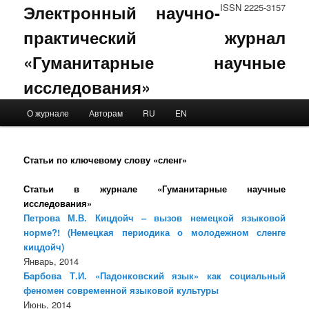
Электронный научно-
ISSN 2225-3157
практический журнал
«Гуманитарные научные
исследования»
Main menu
О журнале
Авторам
RU
EN
Skip to primary content
Skip to secondary content
Статьи по ключевому слову «сленг»
Статьи в журнале «Гуманитарные научные
исследования»
Петрова М.В. Кицдойч – вызов немецкой языковой
норме?! (Немецкая периодика о молодежном сленге
кицдойч)
Январь, 2014
Барбова Т.И. «Падонковский язык» как социальный
феномен современной языковой культуры
Июнь, 2014