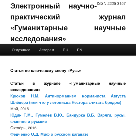
Электронный научно-
ISSN 2225-3157
практический журнал
«Гуманитарные научные
исследования»
Main menu
О журнале
Авторам
RU
EN
Skip to primary content
Skip to secondary content
Статьи по ключевому слову «Русь»
Статьи в журнале «Гуманитарные научные
исследования»
Крюков Н.М. Антинорманизм норманиста Августа
Шлёцера (или что у летописца Нестора считать бредом)
Май, 2016
Юдин Т.М., Гумелёв В.Ю., Бандурка В.Б. Варяги, русы,
славяне и русские
Октябрь, 2016
Федченко О.Д. Миф о русском каганате