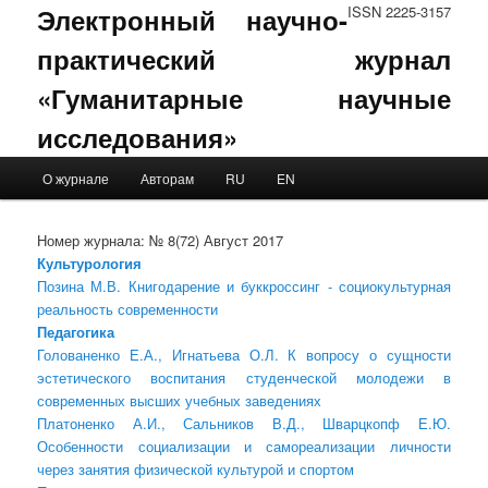
Электронный научно-
ISSN 2225-3157
практический журнал
«Гуманитарные научные
исследования»
Main menu
О журнале
Авторам
RU
EN
Skip to primary content
Skip to secondary content
Номер журнала: № 8(72) Август 2017
Культурология
Позина М.В. Книгодарение и буккроссинг - социокультурная
реальность современности
Педагогика
Голованенко Е.А., Игнатьева О.Л. К вопросу о сущности
эстетического воспитания студенческой молодежи в
современных высших учебных заведениях
Платоненко А.И., Сальников В.Д., Шварцкопф Е.Ю.
Особенности социализации и самореализации личности
через занятия физической культурой и спортом