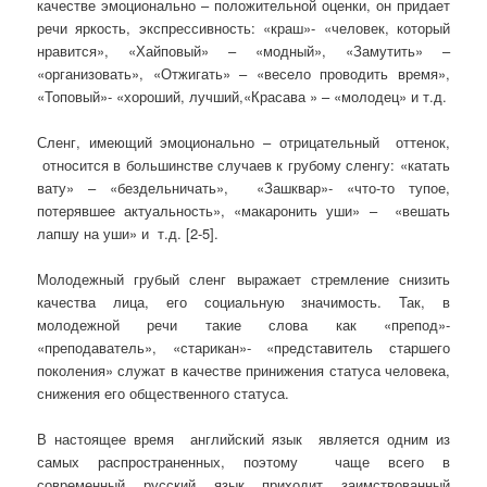
качестве эмоционально – положительной оценки, он придает
речи яркость, экспрессивность: «краш»- «человек, который
нравится», «Хайповый» – «модный», «Замутить» –
«организовать», «Отжигать» – «весело проводить время»,
«Топовый»- «хороший, лучший,«Красава » – «молодец» и т.д.
Сленг, имеющий эмоционально – отрицательный оттенок,
относится в большинстве случаев к грубому сленгу: «катать
вату» – «бездельничать», «Зашквар»- «что-то тупое,
потерявшее актуальность», «макаронить уши» – «вешать
лапшу на уши» и т.д. [2-5].
Молодежный грубый сленг выражает стремление снизить
качества лица, его социальную значимость. Так, в
молодежной речи такие слова как
«препод»-
«преподаватель», «старикан»-
«представитель старшего
поколения» служат в качестве принижения статуса человека,
снижения его общественного статуса.
В настоящее время английский язык является одним из
самых распространенных, поэтому чаще всего в
современный русский язык приходит заимствованный