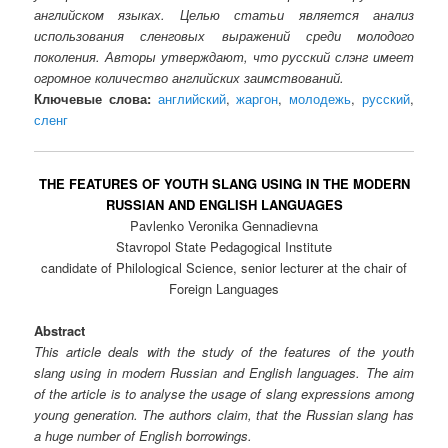
английском языках. Целью статьи является анализ
использования сленговых выражений среди молодого
поколения. Авторы утверждают, что русский слэнг имеет
огромное количество английских заимствований.
Ключевые слова:
английский
,
жаргон
,
молодежь
,
русский
,
сленг
THE FEATURES OF YOUTH SLANG USING IN THE MODERN
RUSSIAN AND ENGLISH LANGUAGES
Pavlenko Veronika Gennadievna
Stavropol State Pedagogical Institute
candidate of Philological Science, senior lecturer at the chair of
Foreign Languages
Abstract
This article deals with the study of the features of the youth
slang using in modern Russian and English languages. The aim
of the article is to analyse the usage of slang expressions among
young generation. The authors claim, that the Russian slang has
a huge number of English borrowings.