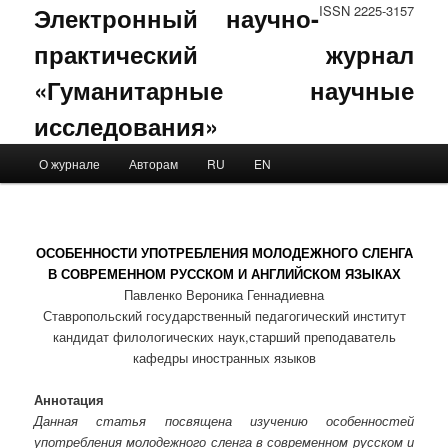
Электронный научно-
ISSN 2225-3157
практический журнал
«Гуманитарные научные
исследования»
Main menu
О журнале
Авторам
RU
EN
Skip to primary content
Skip to secondary content
ОСОБЕННОСТИ УПОТРЕБЛЕНИЯ МОЛОДЕЖНОГО СЛЕНГА
В СОВРЕМЕННОМ РУССКОМ И АНГЛИЙСКОМ ЯЗЫКАХ
Павленко Вероника Геннадиевна
Ставропольский государственный педагогический институт
кандидат филологических наук,старший преподаватель
кафедры иностранных языков
Аннотация
Данная статья посвящена изучению особенностей
употребления молодежного сленга в современном русском и