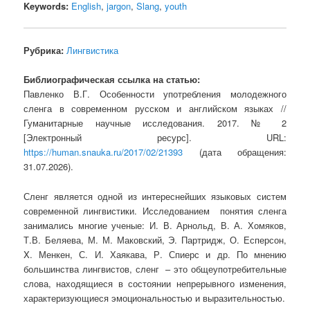
Keywords:
English
,
jargon
,
Slang
,
youth
Рубрика:
Лингвистика
Библиографическая ссылка на статью:
Павленко В.Г. Особенности употребления молодежного
сленга в современном русском и английском языках //
Гуманитарные научные исследования. 2017. № 2
[Электронный ресурс]. URL:
https://human.snauka.ru/2017/02/21393
(дата обращения:
31.07.2026).
Сленг является одной из интереснейших языковых систем
современной лингвистики. Исследованием понятия сленга
занимались многие ученые: И. В. Арнольд, В. А. Хомяков,
Т.В. Беляева, М. М. Маковский, Э. Партридж, О. Есперсон,
X. Менкен, С. И. Хаякава, Р. Спиерс и др. По мнению
большинства лингвистов, сленг – это общеупотребительные
слова, находящиеся в состоянии непрерывного изменения,
характеризующиеся эмоциональностью и выразительностью.