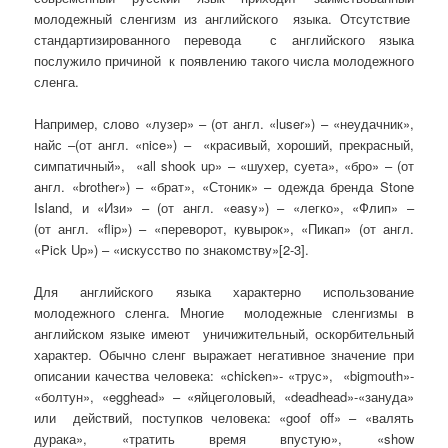
молодежный сленгизм из английского языка. Отсутствие
стандартизированного перевода с английского языка
послужило причиной к появлению такого числа молодежного
сленга.
Например, слово «лузер» – (от англ. «luser») – «неудачник»,
найс –(от англ. «nice») – «красивый, хороший, прекрасный,
симпатичный», «all shook up» – «шухер, суета», «бро» – (от
англ. «brother») – «брат», «Стоник» – одежда бренда Stone
Island, и «Изи» – (от англ. «easy») – «легко», «Флип» –
(от англ. «flip») – «переворот, кувырок», «Пикап» (от англ.
«Pick Up») – «искусство по знакомству»[2-3].
Для английского языка характерно использование
молодежного сленга. Многие молодежные сленгизмы в
английском языке имеют уничижительный, оскорбительный
характер. Обычно сленг выражает негативное значение при
описании качества человека: «chicken»- «трус», «bigmouth»-
«болтун», «egghead» – «яйцеголовый, «deadhead»-«зануда»
или действий, поступков человека: «goof off» – «валять
дурака», «тратить время впустую», «show