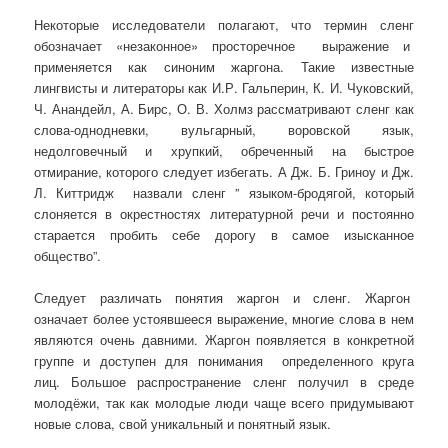
Некоторые исследователи полагают, что термин сленг
обозначает «незаконное» просторечное выражение и
применяется как синоним жаргона. Такие известные
лингвисты и литераторы как И.Р. Гальперин, К. И. Чуковский,
Ч. Анандейл, А. Бирс, О. В. Холмз рассматривают сленг как
слова-однодневки, вульгарный, воровской язык,
недолговечный и хрупкий, обреченный на быстрое
отмирание, которого следует избегать. А Дж. Б. Гриноу и Дж.
Л. Киттридж назвали сленг ” языком-бродягой, который
слоняется в окрестностях литературной речи и постоянно
старается пробить себе дорогу в самое изысканное
общество”.
Следует различать понятия жаргон и сленг. Жаргон
означает более устоявшееся выражение, многие слова в нем
являются очень давними. Жаргон появляется в конкретной
группе и доступен для понимания определенного круга
лиц. Большое распространение сленг получил в среде
молодёжи, так как молодые люди чаще всего придумывают
новые слова, свой уникальный и понятный язык.