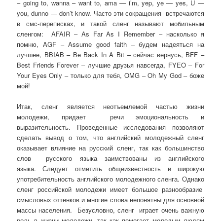
– going to, wanna – want to, ama — i’m, yep, ye — yes, U —
you, dunno — don’t know. Часто эти сокращения встречаются
в смс-переписках, и такой сленг называют мобильным
сленгом: AFAIR – As Far As I Remember – насколько я
помню, AGF – Assume good faith – будем надеяться на
лучшее, BBIAB – Be Back In A Bit – сейчас вернусь, BFF –
Best Friends Forever – лучшие друзья навсегда, FYEO – For
Your Eyes Only – только для тебя, OMG – Oh My God – боже
мой!
Итак, сленг является неотъемлемой частью жизни
молодежи, придает речи эмоциональность и
выразительность. Проведенные исследования позволяют
сделать вывод о том, что английский молодежный сленг
оказывает влияние на русский сленг, так как большинство
слов русского языка заимствованы из английского
языка. Следует отметить общеизвестность и широкую
употребительность английского молодежного сленга. Однако
сленг российской молодежи имеет большое разнообразие
смысловых оттенков и многие слова непонятны для основной
массы населения. Безусловно, сленг играет очень важную
роль в жизни молодежи, так как помогает молодым людям