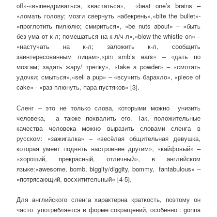
off»-«выпендриваться, хвастаться», «beat one’s brains –
«ломать голову; мозги свернуть набекрень»,«bite the bullet»-
«проглотить пилюлю; смириться», «be nuts about» – «быть
без ума от к-л; помешаться на к-л/ч-л»,«blow the whistle on» –
«настучать на к-л; заложить к-л, сообщить
заинтересованным лицам»,«pin smb’s ears» – «дать по
мозгам; задать жару/ трепку», «take a powder» – «смотать
удочки; смыться»,«sell a pup» – «всучить барахло», «piece of
cake» - «раз плюнуть, пара пустяков» [3].
Сленг – это не только слова, которыми можно унизить
человека, а также похвалить его. Так, положительные
качества человека можно выразить словами сленга в
русском: «зажигалка» – «весёлая общительная девушка,
которая умеет поднять настроение другим», «кайфовый» –
«хороший, прекрасный, отличный», в английском
языке:«awesome, bomb, biggity/diggity, bommy, fantabulous» –
«потрясающий, восхитительный» [4-5].
Для английского сленга характерна краткость, поэтому он
часто употребляется в форме сокращений, особенно : gonna