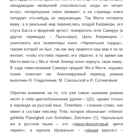
обладающем необычной способностью: когда он читает
вслух, литературные герои оживают, а на страницы книги
попадает кто-нибудь из окружающих. Так Мегги потеряла
маму, а в реальный мир перенеслись злодей Каприкорн, его
слуга Баста и бродячий артист, пожиратель огня Сажерук (в
других переводах – Пыльнорук). Цель Каприкорна –
уничтожить все экземпляры книги «Чернильное сердце»,
героем которой он был, так как ему нравится наш мир и он не
желает, чтобы кто-либо перенёс его обратно, в то время как
Мегги вместе с Мо и тётей Элинор хочет вернуть свою маму.
В ходе повествования Сажерук предаёт Мо и Мегги, ноднако
позже помогает им. Анализируемый перевод романа
выполнен Н. Гладилиным, М. Сокольской и И. Сотниковым.
Обратим внимание на то, что уже самое название романа
несёт в себе цветообозначение (далее – ЦО), однако только
в переводе на русский язык.
Tintenherz
– сложное слово, оно
имеет в составе лексему
Tinte
, которое обозначает «intensiv
gefärbte Flüssigkeit zum Schreiben, Zeichnen» [1].
Чернильный
же в русском языке – это «
тёмно-фиолетовый
, цвета
чернил», а
чернила
(буквально – «
чёрная
краска»)
–