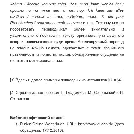
Jahren
/ дол­гие
че­тыре
го­да,
fast
neun
Jahre
war
es
her
/
прош­ло поч­ти
пять
лет с тех пор,
Ich
kann
das
alles
erkl
ä
ren
/ по­том ты всё пой­мёшь,
mach
dir
ein
paar
Pfannkuchen
/ приготовь себе
пончики
и т. п. Поэтому можно
посоветовать переводчикам более внимательно и
уважительно относиться к тексту оригинала, учитывая его
жанр и принимающую аудиторию. Анализируемый перевод
не вполне можно назвать адекватным с точки зрения его
правильности и полноты, так как обнаруженные опущения не
являются мотивированными.
[1] Здесь и далее примеры приведены из источников [3] и [4].
[2] Здесь и далее перевод Н. Гладилина, М. Сокольской и И.
Сотникова.
Библиографический список
Duden Online-Wörterbuch. URL : http://www.duden.de (дата
обращения: 17.12.2016).