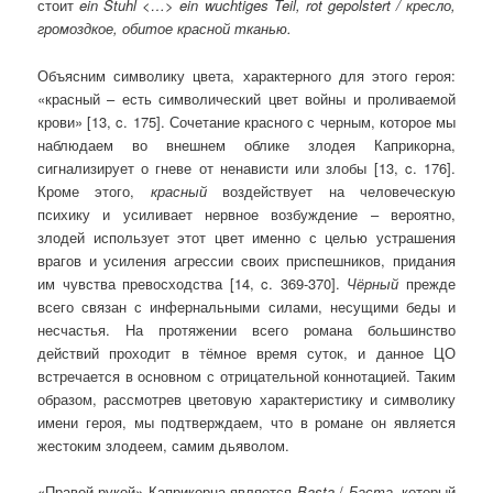
стоит
ein
Stuhl
<…>
ein
wuchtiges
Teil
,
rot
gepolstert
/ крес­ло,
гро­моз­дкое, оби­тое крас­ной тканью.
Объясним символику цвета, характерного для этого героя:
«красный – есть символический цвет войны и проливаемой
крови» [13, c. 175]. Сочетание красного с черным, которое мы
наблюдаем во внешнем облике злодея Каприкорна,
сигнализирует о гневе от ненависти или злобы [13, c. 176].
Кроме этого,
красный
воздействует на человеческую
психику и усиливает нервное возбуждение – вероятно,
злодей использует этот цвет именно с целью устрашения
врагов и усиления агрессии своих приспешников, придания
им чувства превосходства [14, c. 369-370].
Чёрный
прежде
всего связан с инфернальными силами, несущими беды и
несчастья. На протяжении всего романа большинство
действий проходит в тёмное время суток, и данное ЦО
встречается в основном с отрицательной коннотацией. Таким
образом, рассмотрев цветовую характеристику и символику
имени героя, мы подтверждаем, что в романе он является
жестоким злодеем, самим дьяволом.
«Правой рукой» Каприкорна является
Basta
/
Баста
, который