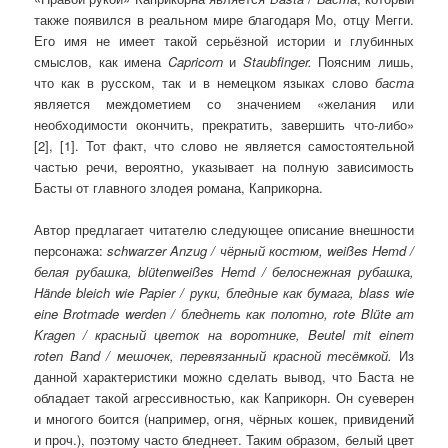
также появился в реальном мире благодаря Мо, отцу Мегги.
Его имя не имеет такой серьёзной истории и глубинных
смыслов, как имена
Capricorn
и
Staubfinger
.
Поясним лишь,
что как в русском, так и в немецком языках слово
баста
является междометием со значением «желания или
необходимости окончить, прекратить, завершить что-либо»
[2], [1]. Тот факт, что слово не является самостоятельной
частью речи, вероятно, указывает на полную зависимость
Басты от главного злодея романа, Каприкорна.
Автор предлагает читателю следующее описание внешности
персонажа:
schwarzer
Anzug
/ чёрный костюм,
wei
ß
es
Hemd
/
белая рубашка,
bl
ü
tenwei
ß
es
Hemd
/ белоснежная рубашка,
H
ä
nde
bleich
wie
Papier
/ руки, бледные как бумага,
blass
wie
eine
Brotmade
werden
/ бледнеть как полотно,
rote
Bl
ü
te
am
Kragen
/ красный цветок на воротнике,
Beutel
mit
einem
roten
Band
/ ме­шочек, пе­ревя­зан­ный крас­ной те­сём­кой
.
Из
данной характеристики можно сделать вывод, что Баста не
обладает такой агрессивностью, как Каприкорн. Он суеверен
и многого боится (например, огня, чёрных кошек, привидений
и проч.), поэтому часто бледнеет. Таким образом, белый цвет