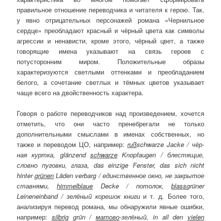
правильное отношение переводчика и читателя к герою. Так,
у явно отрицательных персонажей романа «Чернильное
сердце» преобладают красный и чёрный цвета как символы
агрессии и ненависти, кроме этого, чёрный цвет, а также
говорящие имена указывают на связь героев с
потусторонним миром. Положительные образы
характеризуются светлыми оттенками и преобладанием
белого, а сочетание светлых и тёмных цветов указывает
чаще всего на двойственность характера.
Говоря о работе переводчиков над произведением, хочется
отметить, что они часто пренебрегали не только
дополнительными смыслами в именах собственных, но
также и переводом ЦО, например:
ru
ß
schwarze
Jacke
/ чёр­
ная кур­тка,
gl
ä
nzend
schwarze
Knopfaugen
/ блес­тя­щие,
слов­но пу­гов­ки, гла­за,
das
einzige
Fenster
,
das
sich
nicht
hinter
gr
ü
nen
L
ä
den
verbarg
/ единс­твен­ное окно, не зак­ры­тое
став­ня­ми,
himmelblaue
Decke
/ потолок,
blass
gr
ü
ner
Leineneinband
/ зе­лёный ко­решок кни­ги
и т. д
.
Более того,
анализируя перевод романа, мы обнаружили явные ошибки,
например:
silbrig
gr
ü
n
/
ма­тово
-зе­лёный,
in
all
den
vielen