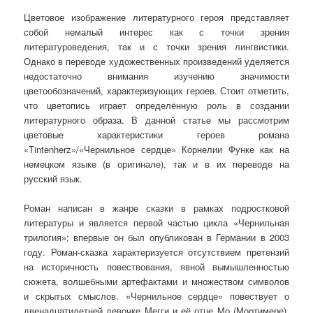
Цветовое изображение литературного героя представляет
собой немалый интерес как с точки зрения
литературоведения, так и с точки зрения лингвистики.
Однако в переводе художественных произведений уделяется
недостаточно внимания изучению значимости
цветообозначений, характеризующих героев. Стоит отметить,
что цветопись играет определённую роль в создании
литературного образа. В данной статье мы рассмотрим
цветовые характеристики героев романа
«Tintenherz»/«Чернильное сердце» Корнелии Функе как на
немецком языке (в оригинале), так и в их переводе на
русский язык.
Роман написан в жанре сказки в рамках подростковой
литературы и является первой частью цикла «Чернильная
трилогия»; впервые он был опубликован в Германии в 2003
году. Роман-сказка характеризуется отсутствием претензий
на историчность повествования, явной вымышленностью
сюжета, волшебными артефактами и множеством символов
и скрытых смыслов. «Чернильное сердце» повествует о
двенадцатилетней девочке Мегги и её отце Мо (Мортимере),