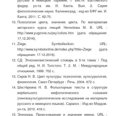
русских и немецких паремий. // Вестн. Балтийского
федер. ун-та им. И. Канта. Вып. 2. Серия
филологические науки. Калининград : изд-во БФУ им. И.
Канта, 2011. С. 62-70.
Психология цвета, значение цвета. По материалам
авторского курса лекций Нелюбова М. В. URL :
http://www.yugzone.ru/psy/colors.htm (дата обращения:
17.12.2016).
Ziege. Symbollexikon. URL:
http://www.symbolonline.de/index.php?title=Ziege (дата
обращения: 17.12.2016).
СД: Этнолингвистический словарь в 5-ти томах / Под
общей ред. Н. И. Толстого. Т. 2. М. : Международные
отношения, 1999. 702 с.
Серов Н. В. Цвет культуры: психология, культурология,
физиология. Санкт-Петербург : Речь, 2004. 672 с.
Шестёркина Н. В. Фольклорные тексты в структуре
вербального мифологического сознания
(лингвокультурологическое исследование на материале
русского и немецкого языков). Саранск : Изд-во Мордов.
ун-та, 2010. 416 с.
Элеонора. Происхождение и значение имени. URL :