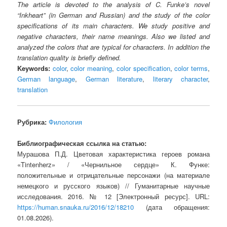
The article is devoted to the analysis of C. Funke’s novel
“Inkheart” (in German and Russian) and the study of the color
specifications of its main characters. We study positive and
negative characters, their name meanings. Also we listed and
analyzed the colors that are typical for characters. In addition the
translation quality is briefly defined.
Keywords:
color
,
color meaning
,
color specification
,
color terms
,
German language
,
German literature
,
literary character
,
translation
Рубрика:
Филология
Библиографическая ссылка на статью:
Мурашова П.Д. Цветовая характеристика героев романа
«Tintenherz» / «Чернильное сердце» К. Функе:
положительные и отрицательные персонажи (на материале
немецкого и русского языков) // Гуманитарные научные
исследования. 2016. № 12 [Электронный ресурс]. URL:
https://human.snauka.ru/2016/12/18210
(дата обращения:
01.08.2026).