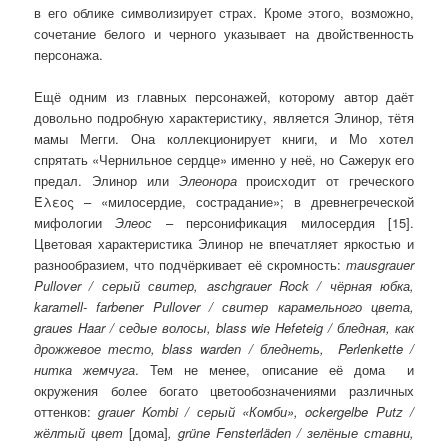
в его облике символизирует страх. Кроме этого, возможно,
сочетание белого и черного указывает на двойственность
персонажа.
Ещё одним из главных персонажей, которому автор даёт
довольно подробную характеристику, является Элинор, тётя
мамы Мегги. Она коллекционирует книги, и Мо хотел
спрятать «Чернильное сердце» именно у неё, но Сажерук его
предал. Элинор или
Элеонора
происходит от греческого
Έλεος – «милосердие, сострадание»; в древнегреческой
мифологии
Элеос
– персонификация милосердия [15].
Цветовая характеристика Элинор не впечатляет яркостью и
разнообразием, что подчёркивает её скромность:
mausgrauer
Pullover / серый свитер, aschgrauer Rock / чёрная юбка,
karamell- farbener Pullover / свитер карамельного цвета,
graues Haar / седые волосы, blass wie Hefeteig / бледная, как
дрожжевое тесто, blass warden / бледнеть, Perlenkette /
нитка жемчуга
. Тем не менее, описание её дома и
окружения более богато цветообозначениями различных
оттенков:
grauer Kombi / серый «Комби»,
ockergelbe Putz /
жёлтый цвет
[дома]
, grüne Fensterläden / зелёные ставни,