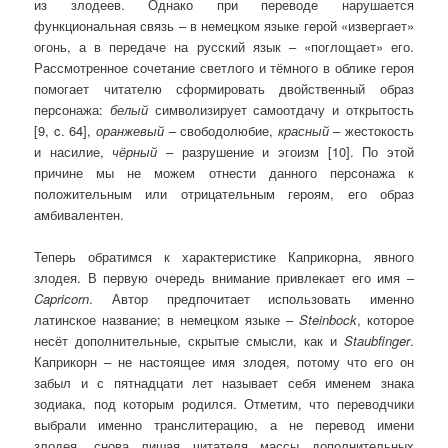
из злодеев. Однако при переводе нарушается
функциональная связь – в немецком языке герой «извергает»
огонь, а в передаче на русский язык – «поглощает» его.
Рассмотренное сочетание светлого и тёмного в облике героя
помогает читателю сформировать двойственный образ
персонажа:
белый
символизирует самоотдачу и открытость
[9, c. 64],
оранжевый
– свободолюбие,
красный
– жестокость
и насилие,
чёрный
– разрушение и эгоизм [10]. По этой
причине мы не можем отнести данного персонажа к
положительным или отрицательным героям, его образ
амбивалентен.
Теперь обратимся к характеристике Каприкорна, явного
злодея. В первую очередь внимание привлекает его имя –
Capricorn
. Автор предпочитает использовать именно
латинское название; в немецком языке –
Steinbock
, которое
несёт дополнительные, скрытые смысли, как и
Staubfinger
.
Каприкорн – не настоящее имя злодея, потому что его он
забыл и с пятнадцати лет называет себя именем знака
зодиака, под которым родился. Отметим, что переводчики
выбрали именно транслитерацию, а не перевод имени
злодея, снова лишая читателя массы дополнительных