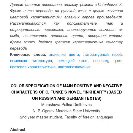
Данная статья посвящена анализу романа «Tintenherz» К.
Функе и его перевода на русский язык с целью изучения
цветовой характеристики главных героев произведения.
Рассматриваются как положительные, так и
отрицательные персонажи, анализируются значения их
имён, выявляются основные цвета, присущие героям.
Кроме этого, даётся краткая характеристика качеству
перевода.
Ключевые слова:
значение цвета
,
литературный герой
,
немецкая литература
,
немецкий язык
,
перевод
,
цвет
,
цветовая характеристика
,
цветообозначение
COLOR SPECIFICATION OF MAIN POSITIVE AND NEGATIVE
CHARACTERS OF C. FUNKE'S NOVEL "INKHEART" (BASED
ON RUSSIAN AND GERMAN TEXTES)
Murashova Polina Dmitrievna
N. P. Ogarev Mordovia State University
2nd year master student, Faculty of foreign languages
Abstract