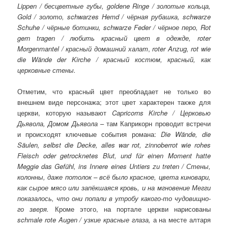
Lippen
/ бесцветные губы, goldene Ringe / золотые кольца,
Gold
/ золото,
schwarzes
Hemd
/ чёрная рубашка,
schwarze
Schuhe
/ чёрные ботинки,
schwarze
Feder
/ чёрное перо, Rot
gern tragen / любить красный цвет в одежде, roter
Morgenmantel / красный домашний халат
,
roter Anzug, rot wie
die Wände der Kirche / красный костюм, красный, как
церковные стены.
Отметим, что красный цвет преобладает не только во
внешнем виде персонажа; этот цвет характерен также для
церкви, которую называют
Capricorns
Kirche
/ Церковью
Дьявола, Домом Дьявола
– там Каприкорн проводит встречи
и происходят ключевые события романа:
Die
W
ä
nde
,
die
S
ä
ulen
,
selbst
die
Decke
,
alles
war
rot
,
zinnoberrot
wie
rohes
Fleisch
oder
getrocknetes
Blut
,
und
f
ü
r
einen
Moment
hatte
Meggie
das
Gef
ü
hl
,
ins
Innere
eines
Untiers
zu
treten
/
Сте­ны,
ко­лон­ны, да­же по­толок – всё бы­ло крас­ное, цве­та ки­нова­ри,
как сы­рое мя­со или за­пёк­ша­яся кровь, и на мгно­вение Мег­ги
по­каза­лось, что они по­пали в ут­ро­бу ка­кого-то чу­довищ­но­
го зве­ря.
Кроме этого, на портале церкви нарисованы
schmale
rote
Augen
/ узкие красные глаза,
а на месте алтаря