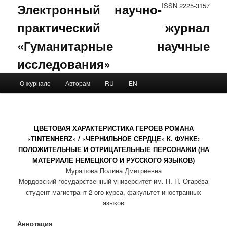
Электронный научно-
ISSN 2225-3157
практический журнал
«Гуманитарные научные
исследования»
Main menu
О журнале
Авторам
RU
EN
Skip to primary content
Skip to secondary content
ЦВЕТОВАЯ ХАРАКТЕРИСТИКА ГЕРОЕВ РОМАНА
«TINTENHERZ» / «ЧЕРНИЛЬНОЕ СЕРДЦЕ» К. ФУНКЕ:
ПОЛОЖИТЕЛЬНЫЕ И ОТРИЦАТЕЛЬНЫЕ ПЕРСОНАЖИ (НА
МАТЕРИАЛЕ НЕМЕЦКОГО И РУССКОГО ЯЗЫКОВ)
Мурашова Полина Дмитриевна
Мордовский государственный университет им. Н. П. Огарёва
студент-магистрант 2-ого курса, факультет иностранных
языков
Аннотация