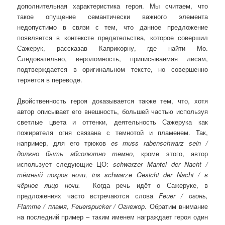
дополнительная характеристика героя.
Мы считаем, что
такое опущение семантически важного элемента
недопустимо в связи с тем, что данное предложение
появляется в контексте предательства, которое совершил
Сажерук, рассказав Каприкорну, где найти Мо.
Следовательно, вероломность, приписываемая лисам,
подтверждается в оригинальном тексте, но совершенно
теряется в переводе.
Двойственность героя доказывается также тем, что, хотя
автор описывает его внешность, большей частью используя
светлые цвета и оттенки, деятельность Сажерука как
пожирателя огня связана с темнотой и пламенем. Так,
например, для его трюков
es
muss
rabenschwarz
sein
/
должно быть абсолютно темно,
кроме этого, автор
использует следующие ЦО:
schwarzer
Mantel
der
Nacht
/
тёмный покров ночи,
ins
schwarze
Gesicht
der
Nacht
/ в
чёрное лицо ночи.
Когда речь идёт о Сажеруке, в
предложениях часто встречаются слова
Feuer
/ огонь,
Flamme
/ пламя
,
Feuerspucker
/ Огнежор
. Обратим внимание
на последний пример – таким именем награждает героя один