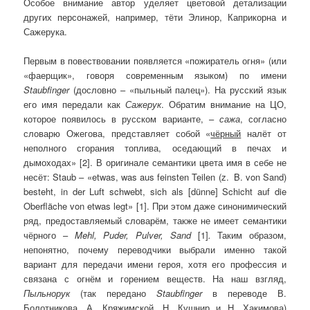
Особое внимание автор уделяет цветовой детализации
других персонажей, например, тёти Элинор, Каприкорна и
Сажерука.
Первым в повествовании появляется «пожиратель огня» (или
«фаерщик», говоря современным языком) по имени
Staubfinger
(дословно – «пыльный палец»). На русский язык
его имя передали как
Сажерук
. Обратим внимание на ЦО,
которое появилось в русском варианте, –
сажа
, согласно
словарю Ожегова, представляет собой «
чёрный
налёт от
неполного сгорания топлива, оседающий в печах и
дымоходах» [2]. В оригинале семантики цвета имя в себе не
несёт: Staub – «etwas, was aus feinsten Teilen (z. B. von Sand)
besteht, in der Luft schwebt, sich als [dünne] Schicht auf die
Oberfläche von etwas legt» [1]. При этом даже синонимический
ряд, предоставляемый словарём, также не имеет семантики
чёрного –
Mehl
,
Puder
,
Pulver
,
Sand
[1]
.
Таким образом,
непонятно, почему переводчики выбрали именно такой
вариант для передачи имени героя, хотя его профессия и
связана с огнём и горением веществ. На наш взгляд,
Пыльнорук
(так передано
Staubfinger
в переводе В.
Болотникова, А. Кряжимской, Н. Кушнир и Н. Хакимова)