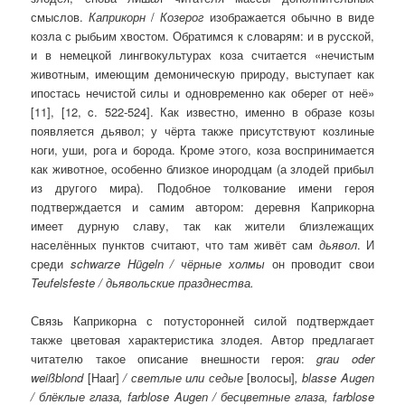
смыслов.
Каприкорн
/
Козерог
изображается обычно в виде
козла с рыбьим хвостом. Обратимся к словарям: и в русской,
и в немецкой лингвокультурах коза считается «нечистым
животным, имеющим демоническую природу, выступает как
ипостась нечистой силы и одновременно как оберег от неё»
[11], [12, c. 522-524]. Как известно, именно в образе козы
появляется дьявол; у чёрта также присутствуют козлиные
ноги, уши, рога и борода. Кроме этого, коза воспринимается
как животное, особенно близкое инородцам (а злодей прибыл
из другого мира). Подобное толкование имени героя
подтверждается и самим автором: деревня Каприкорна
имеет дурную славу, так как жители близлежащих
населённых пунктов считают, что там живёт сам
дьявол
. И
среди
schwarze
H
ü
geln
/ чёрные холмы
он проводит свои
Teufelsfeste
/ дья­вольские празднества.
Связь Каприкорна с потусторонней силой подтверждает
также цветовая характеристика злодея. Автор предлагает
читателю такое описание внешности героя:
grau oder
weißblond
[Haar]
/ светлые или седые
[волосы]
, blasse Augen
/ блёклые глаза, farblose Augen / бесцветные глаза,
farblose