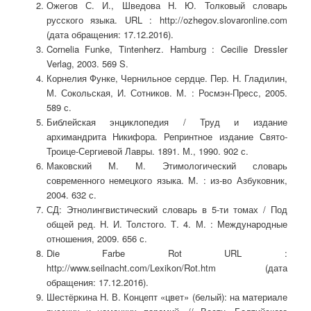
Ожегов С. И., Шведова Н. Ю. Толковый словарь
русского языка. URL : http://ozhegov.slovaronline.com
(дата обращения: 17.12.2016).
Cornelia Funke, Tintenherz. Hamburg : Cecilie Dressler
Verlag, 2003. 569 S.
Корнелия Функе, Чернильное сердце. Пер. Н. Гладилин,
М. Сокольская, И. Сотников. М. : Росмэн-Пресс, 2005.
589 с.
Библейская энциклопедия / Труд и издание
архимандрита Никифора. Репринтное издание Свято-
Троице-Сергиевой Лавры. 1891. М., 1990. 902 с.
Маковский М. М. Этимологический словарь
современного немецкого языка. М. : из-во Азбуковник,
2004. 632 с.
СД: Этнолингвистический словарь в 5-ти томах / Под
общей ред. Н. И. Толстого. Т. 4. М. : Международные
отношения, 2009. 656 с.
Die Farbe Rot URL :
http://www.seilnacht.com/Lexikon/Rot.htm (дата
обращения: 17.12.2016).
Шестёркина Н. В. Концепт «цвет» (белый): на материале