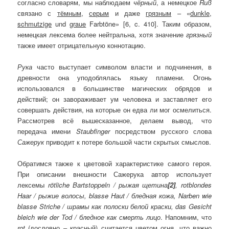
согласно словарям, мы наблюдаем
чёрный
, а немецкое
Ru
ß
связано с
тёмным
,
серым
и даже
грязным
– «
dunkle
,
schmutzige
und
graue
Farbtöne» [6, c. 410]. Таким образом,
немецкая лексема более нейтральна, хотя значение
грязный
также имеет отрицательную коннотацию.
Рука
часто выступает символом власти и подчинения, в
древности она уподоблялась языку пламени. Огонь
использовался в большинстве магических обрядов и
действий; он завораживает ум человека и заставляет его
совершать действия, на которые он едва ли мог осмелиться.
Рассмотрев всё вышесказанное, делаем вывод, что
передача имени
Staubfinger
посредством русского слова
Сажерук
приводит к потере большой части скрытых смыслов.
Обратимся также к цветовой характеристике самого героя.
При описании внешности Сажерука автор использует
лексемы
r
ö
tliche
Bartstoppeln
/ рыжая щетина
[2]
,
rotblondes
Haar
/ рыжие волосы,
blasse
Haut
/ бледная кожа,
Narben
wie
blasse
Striche
/ шрамы как полоски белой краски,
das
Gesicht
bleich
wie
der
Tod
/ бледное как смерть лицо
. Напомним, что
rot
(дословно – красный) считается цветом огня, что важно