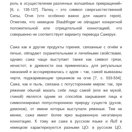
роль в осуществлении различных волшебных превращений»
[6, c. 135-137]. Палец – это символ сверхъестественной
Силы, Огня (что особенно важно для нашего героя).
Отметим, что немецкое
Staubfinger
не обладает конкретной
положительной или отрицательной коннотацией, что
совершенно не соответствует варианту перевода
Сажерук
.
Сажа
как и другие продукты горения, связанные с огнём и
печью, обладают охранительными и лечебными свойствами,
однако
сажа
чаще выступает также как символ грязи,
нечистот; в древности она применялась для ритуальных
наказаний и ассоциировалась с адом – так, сажей вымазаны
черти, поджаривающие грешников на огне [7, c. 533-534].
Сажа
, как и
пыль
, связана с потусторонним миром: так, при
ряжении обычай мазать себе лицо сажей (или же мукой,
глиной) являлся одним из способов закрывания лица и
символизировал
потустороннюю
природу существ (духов,
демонов), от имени которых выступали ряженые. Тем не
менее,
сажа
имеет более ярко выраженную негативную
коннотацию. К тому же
сажа
в русском языке и
Ru
ß
в
немецком характеризуются разными ЦО: в русском ЦО,