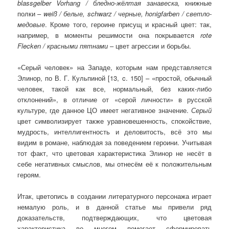
blassgelber Vorhang / бледно-жёлтая занавеска,
книжные
полки –
weiß / белые, schwarz / черные, honigfarben / светло-
медовые
. Кроме того, героине присущ и красный цвет: так,
например, в моменты решимости она покрывается
rote
Flecken
/ красными пятнами
– цвет агрессии и борьбы.
«Серый человек» на Западе, которым нам представляется
Элинор, по В. Г. Кульпиной [13, c. 150] – «простой, обычный
человек, такой как все, нормальный, без каких-либо
отклонений», в отличие от «серой личности» в русской
культуре, где данное ЦО имеет негативное значение.
Серый
цвет символизирует также уравновешенность, спокойствие,
мудрость, интеллигентность и деловитость, всё это мы
видим в романе, наблюдая за поведением героини. Учитывая
тот факт, что цветовая характеристика Элинор не несёт в
себе негативных смыслов, мы отнесём её к положительным
героям.
Итак, цветопись в создании литературного персонажа играет
немалую роль, и в данной статье мы привели ряд
доказательств, подтверждающих, что цветовая
характеристика во многом помогает сформировать