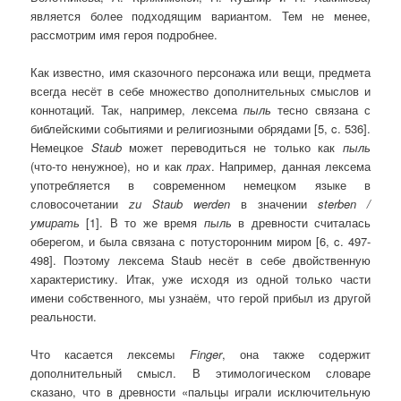
является более подходящим вариантом. Тем не менее,
рассмотрим имя героя подробнее.
Как известно, имя сказочного персонажа или вещи, предмета
всегда несёт в себе множество дополнительных смыслов и
коннотаций. Так, например, лексема
пыль
тесно связана с
библейскими событиями и религиозными обрядами [5, c. 536].
Немецкое
Staub
может переводиться не только как
пыль
(что-то ненужное), но и как
прах
. Например, данная лексема
употребляется в современном немецком языке в
словосочетании
zu
Staub
werden
в значении
sterben
/
умирать
[1]. В то же время
пыль
в древности считалась
оберегом, и была связана с потусторонним миром [6, c. 497-
498]. Поэтому лексема Staub несёт в себе двойственную
характеристику. Итак, уже исходя из одной только части
имени собственного, мы узнаём, что герой прибыл из другой
реальности.
Что касается лексемы
Finger
, она также содержит
дополнительный смысл. В этимологическом словаре
сказано, что в древности «пальцы играли исключительную