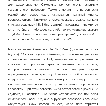
для характеристики Сажерука, так как огонь напрямую
связан с его профессий. Также отметим, что исторически
рыжий
цвет волос часто становился причиной многих
предрассудков. Например, в Средневековье рыжих женщин
считали ведьмами [8], Пётр Великий приказывал: «рыжих во
флот не брать, либо шельма, либо плут», «увидишь рыжего
– убей». Также вспомним поговорки «рыжий да красный –
человек опасный», «а я что, рыжий что ли?».
Мегги называет Сажерука
der
Fuchsbart
(дословно –
лисья
борода
)
/ Ры­жая Бо­рода.
Отметим, что при переводе этого
слова снова появляется ЦО, которого нет в оригинале, –
«рыжий», но при этом теряется значение
Fuchs
/ лиса
,
которое является важным, так как оно даёт герою
определённую характеристику. Поясним, что образ лисы как
в русской, так и немецкой культуре ассоциируется со
смелым, ловким, но в то же время хитрым и вероломным
человеком. При этом лексема
Fuchs
встречается в романе не
единожды, например:
Die
Nacht
verschluckte
ihn
wie
einen
räuberischen
Fuchs
.
Однако в русском переводе сравнение
отсутствует:
Ночь пог­ло­тила его,
из-за чего теряется