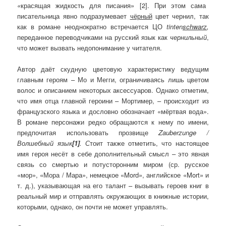
«
красящая жидкость для писания» [2]. При этом сама
писательница явно подразумевает
чёрный
цвет чернил, так
как в романе неоднократно встречается ЦО
tinten
schwarz
,
переданное переводчиками на русский язык как
чернильный
,
что может вызвать недопонимание у читателя.
Автор даёт скудную цветовую характеристику ведущим
главным героям – Мо и Мегги, ограничиваясь лишь цветом
волос и описанием некоторых аксессуаров. Однако отметим,
что имя отца главной героини – Мортимер, – происходит из
французского языка и дословно обозначает «мёртвая вода».
В романе персонажи редко обращаются к нему по имени,
предпочитая использовать прозвище
Zauberzunge
/
Волшебный язык
[1]
. С
тоит также отметить, что настоящее
имя героя несёт в себе дополнительный смысл – это явная
связь со смертью и потусторонним миром (ср. русское
«мор», «Мора / Мара», немецкое «Mord», английское «Mort» и
т. д.), указывающая на его талант – вызывать героев книг в
реальный мир и отправлять окружающих в книжные истории,
которыми, однако, он почти не может управлять.