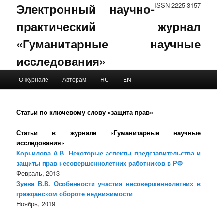
Электронный научно-
ISSN 2225-3157
практический журнал
«Гуманитарные научные
исследования»
Main menu
О журнале
Авторам
RU
EN
Skip to primary content
Skip to secondary content
Статьи по ключевому слову «защита прав»
Статьи в журнале «Гуманитарные научные
исследования»
Корнилова А.В. Некоторые аспекты представительства и
защиты прав несовершеннолетних работников в РФ
Февраль, 2013
Зуева В.В. Особенности участия несовершеннолетних в
гражданском обороте недвижимости
Ноябрь, 2019