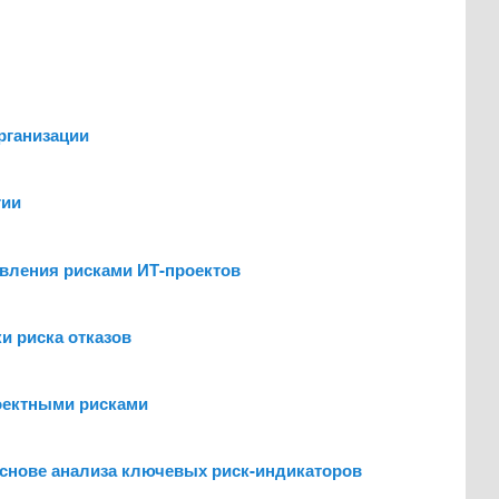
рганизации
гии
авления рисками ИТ-проектов
и риска отказов
роектными рисками
основе анализа ключевых риск-индикаторов