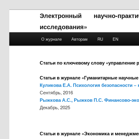
Электронный научно-прак
исследования»
Main menu
О журнале
Авторам
RU
EN
Skip to primary content
Skip to secondary content
Статьи по ключевому слову «управление 
Статьи в журнале «Гуманитарные научные
Куликова Е.А. Психология безопасности −
Сентябрь, 2016
Рыжкова А.С., Рыжков П.С. Финансово-эк
Декабрь, 2025
Статьи в журнале «Экономика и менеджме