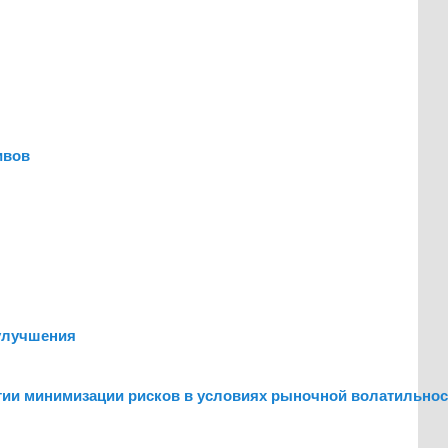
ивов
 улучшения
егии минимизации рисков в условиях рыночной волатильнос