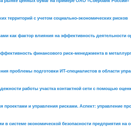
на рынке ценных бумаг на примере ОАО «Сбербанк России»
ких территорий с учетом социально-экономических рисков
ками как фактор влияния на эффективность деятельности о
эффективность финансового риск-менеджмента в металлур
яния проблемы подготовки ИТ-специалистов в области упр
адежности работы участка контактной сети с помощью оценк
я проектами и управления рисками. Аспект: управление п
ми в системе экономической безопасности предприятия на 