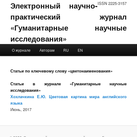
Электронный научно-
ISSN 2225-3157
практический журнал
«Гуманитарные научные
исследования»
Main menu
О журнале
Авторам
RU
EN
Skip to primary content
Skip to secondary content
Статьи по ключевому слову «цветонаименования»
Статьи в журнале «Гуманитарные научные
исследования»
Хохлачкина Е.Ю. Цветовая картина мира английского
языка
Июнь, 2017