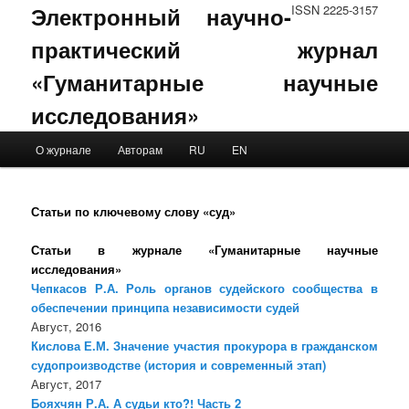
Электронный научно-
ISSN 2225-3157
практический журнал
«Гуманитарные научные
исследования»
Main menu
О журнале
Авторам
RU
EN
Skip to primary content
Skip to secondary content
Статьи по ключевому слову «суд»
Статьи в журнале «Гуманитарные научные
исследования»
Чепкасов Р.А. Роль органов судейского сообщества в
обеспечении принципа независимости судей
Август, 2016
Кислова Е.М. Значение участия прокурора в гражданском
судопроизводстве (история и современный этап)
Август, 2017
Бояхчян Р.А. А судьи кто?! Часть 2