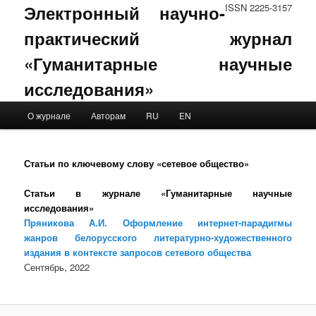
Электронный научно-
ISSN 2225-3157
практический журнал
«Гуманитарные научные
исследования»
Main menu
О журнале
Авторам
RU
EN
Skip to primary content
Skip to secondary content
Статьи по ключевому слову «сетевое общество»
Статьи в журнале «Гуманитарные научные
исследования»
Пряникова А.И. Оформление интернет-парадигмы
жанров белорусского литературно-художественного
издания в контексте запросов сетевого общества
Сентябрь, 2022