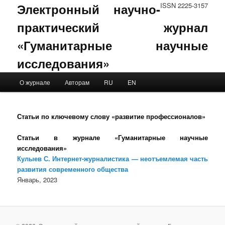
Электронный научно-
ISSN 2225-3157
практический журнал
«Гуманитарные научные
исследования»
Main menu
О журнале
Авторам
RU
EN
Skip to primary content
Skip to secondary content
Статьи по ключевому слову «развитие профессионалов»
Статьи в журнале «Гуманитарные научные
исследования»
Кулыев С. Интернет-журналистика — неотъемлемая часть
развития современного общества
Январь, 2023