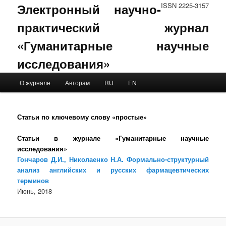
Электронный научно-
ISSN 2225-3157
практический журнал
«Гуманитарные научные
исследования»
Main menu
О журнале
Авторам
RU
EN
Skip to primary content
Skip to secondary content
Статьи по ключевому слову «простые»
Статьи в журнале «Гуманитарные научные
исследования»
Гончаров Д.И., Николаенко Н.А. Формально-структурный
анализ английских и русских фармацевтических
терминов
Июнь, 2018