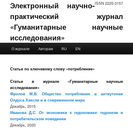
Электронный научно-
ISSN 2225-3157
практический журнал
«Гуманитарные научные
исследования»
Main menu
О журнале
Авторам
RU
EN
Skip to primary content
Skip to secondary content
Статьи по ключевому слову «потребление»
Статьи в журнале «Гуманитарные научные
исследования»
Фролов М.В. Общество потребления в антиутопии
Олдоса Хаксли и в современном мире
Декабрь, 2015
Иванова Д.С. От экономики к гедономике: гедонизм в
потребительском поведении
Декабрь, 2020