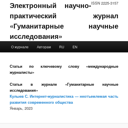
Электронный научно-
ISSN 2225-3157
практический журнал
«Гуманитарные научные
исследования»
Main menu
О журнале
Авторам
RU
EN
Skip to primary content
Skip to secondary content
Статьи по ключевому слову «международные
журналисты»
Статьи в журнале «Гуманитарные научные
исследования»
Кулыев С. Интернет-журналистика — неотъемлемая часть
развития современного общества
Январь, 2023