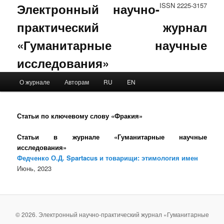
Электронный научно-
ISSN 2225-3157
практический журнал
«Гуманитарные научные
исследования»
Main menu
О журнале
Авторам
RU
EN
Skip to primary content
Skip to secondary content
Статьи по ключевому слову «Фракия»
Статьи в журнале «Гуманитарные научные
исследования»
Федченко О.Д. Spartacus и товарищи: этимология имен
Июнь, 2023
© 2026. Электронный научно-практический журнал «Гуманитарные