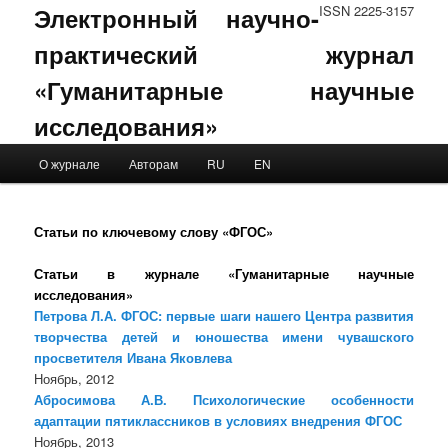
Электронный научно-
ISSN 2225-3157
практический журнал
«Гуманитарные научные
исследования»
Main menu
О журнале
Авторам
RU
EN
Skip to primary content
Skip to secondary content
Статьи по ключевому слову «ФГОС»
Статьи в журнале «Гуманитарные научные
исследования»
Петрова Л.А. ФГОС: первые шаги нашего Центра развития
творчества детей и юношества имени чувашского
просветителя Ивана Яковлева
Ноябрь, 2012
Абросимова А.В. Психологические особенности
адаптации пятиклассников в условиях внедрения ФГОС
Ноябрь, 2013