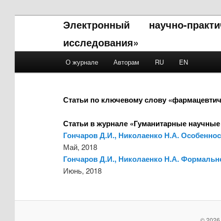
Электронный научно-прак
исследования»
Main menu
О журнале
Авторам
RU
EN
Skip to primary content
Skip to secondary content
Статьи по ключевому слову «фармацевтич
Статьи в журнале «Гуманитарные научные
Гончаров Д.И., Николаенко Н.А. Особенно
Май, 2018
Гончаров Д.И., Николаенко Н.А. Формальн
Июнь, 2018
© 2026