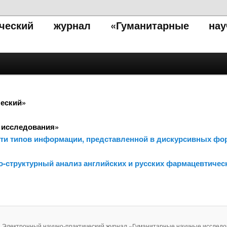
тический журнал «Гуманитарные нау
еский»
 исследования»
сти типов информации, представленной в дискурсивных фо
о-структурный анализ английских и русских фармацевтичес
. Электронный научно-практический журнал «Гуманитарные научные исследо