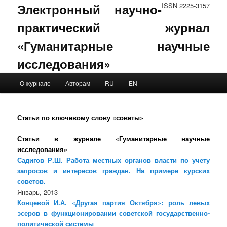
Электронный научно-
ISSN 2225-3157
практический журнал
«Гуманитарные научные
исследования»
Main menu
О журнале
Авторам
RU
EN
Skip to primary content
Skip to secondary content
Статьи по ключевому слову «советы»
Статьи в журнале «Гуманитарные научные
исследования»
Садигов Р.Ш. Работа местных органов власти по учету
запросов и интересов граждан. На примере курских
советов.
Январь, 2013
Концевой И.А. «Другая партия Октября»: роль левых
эсеров в функционировании советской государственно-
политической системы