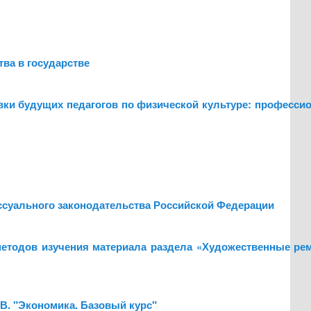
тва в государстве
товки будущих педагогов по физической культуре: професс
ссуального законодательства Российской Федерации
методов изучения материала раздела «Художественные ре
И.В. "Экономика. Базовый курс"