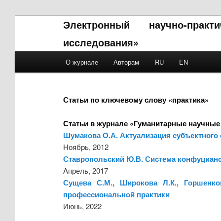
Электронный научно-прак
исследования»
Main menu
О журнале
Авторам
RU
EN
Skip to primary content
Skip to secondary content
Статьи по ключевому слову «практика»
Статьи в журнале «Гуманитарные научные
Шумакова О.А. Актуализация субъектного 
Ноябрь, 2012
Ставропольский Ю.В. Система конфуцианс
Апрель, 2017
Сущева С.М., Широкова Л.К., Горшенко
профессиональной практики
Июнь, 2022