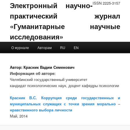
Электронный научно-
ISSN 2225-3157
практический журнал
«Гуманитарные научные
исследования»
Main menu
О журнале
Авторам
RU
EN
Skip to primary content
Skip to secondary content
Автор:
Красник Вадим Семенович
Информация об авторе:
Челябинский государственный университет
кандидат психологических наук, доцент кафедры психологии
Красник В.С. Коррупция среди государственных и
муниципальных служащих с точки зрения морально –
нравственного выбора личности
Май, 2014