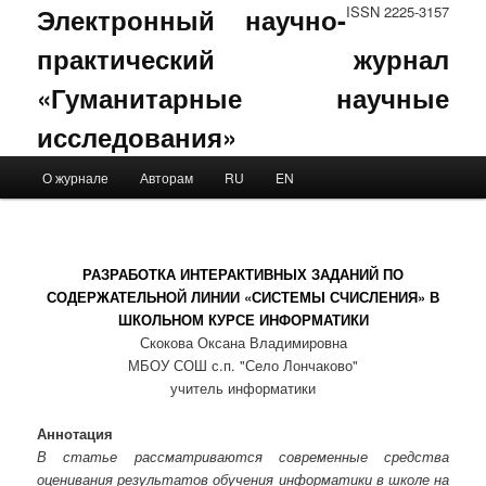
Электронный научно-
ISSN 2225-3157
практический журнал
«Гуманитарные научные
исследования»
Main menu
О журнале
Авторам
RU
EN
Skip to primary content
Skip to secondary content
РАЗРАБОТКА ИНТЕРАКТИВНЫХ ЗАДАНИЙ ПО
СОДЕРЖАТЕЛЬНОЙ ЛИНИИ «СИСТЕМЫ СЧИСЛЕНИЯ» В
ШКОЛЬНОМ КУРСЕ ИНФОРМАТИКИ
Скокова Оксана Владимировна
МБОУ СОШ с.п. "Село Лончаково"
учитель информатики
Аннотация
В статье рассматриваются современные средства
оценивания результатов обучения информатики в школе на