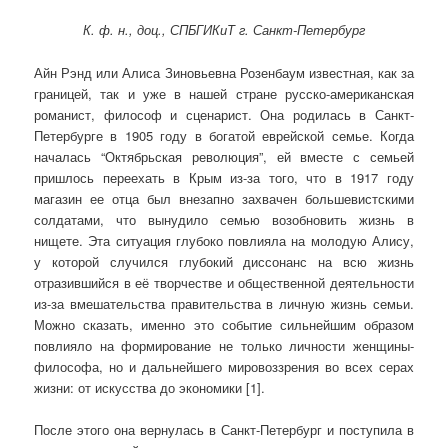
К. ф. н., доц., СПБГИКиТ г. Санкт-Петербург
Айн Рэнд или Алиса Зиновьевна Розенбаум известная, как за
границей, так и уже в нашей стране русско-американская
романист, философ и сценарист. Она родилась в Санкт-
Петербурге в 1905 году в богатой еврейской семье. Когда
началась “Октябрьская революция”, ей вместе с семьей
пришлось переехать в Крым из-за того, что в 1917 году
магазин ее отца был внезапно захвачен большевистскими
солдатами, что вынудило семью возобновить жизнь в
нищете. Эта ситуация глубоко повлияла на молодую Алису,
у которой случился глубокий диссонанс на всю жизнь
отразившийся в её творчестве и общественной деятельности
из-за вмешательства правительства в личную жизнь семьи.
Можно сказать, именно это событие сильнейшим образом
повлияло на формирование не только личности женщины-
философа, но и дальнейшего мировоззрения во всех серах
жизни: от искусства до экономики [1].
После этого она вернулась в Санкт-Петербург и поступила в