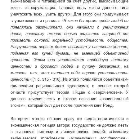
выживающие и питающиеся за счёт других, высасывающие
жизнь из окружающих. Главная цель жизни данного типа
уничтожить всех, убить других. Для этого они придумывают
глупые законы и правила:
«В какое бы время среди людей ни
появлялись разрушители, они начинали с уничтожения
денег, поскольку именно деньги являются защитой от
произвола, основой моральной устойчивости общества.
Разрушители первым делом изымают у населения золото,
подменяя его кучей бумаги, не имеющей объективной
ценности. Этим они уничтожают свободную систему
ценностей и бросают людей в пучину беззакония, на
милость тех, кто считает себя вправе устанавливать
ценности»
[1 с. 315 - 316]. Из этого появляется объективизм-
философия рационального идеализма, в основе которой
отчасти присутствует теория Ницше о сверхчеловеке. У
данного течения есть и второе название «рациональный
эгоизм», который был дан после прочтения книг Рэнд.
Во время чтения её книг сразу же видна политическая и
экономическая позиция автора: государство не должно лезть
в рыночную систему и личную жизнь людей:
«
Поэтому
выдвигается требование «минимизации государства»,