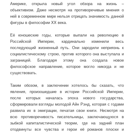
Америке, открыла новый угол обзора на жизнь –
объективизм. Даже несмотря на противоречивые мнения о
ней в современном мире нельзя отрицать значимость данной
фигуры в философии XX века.
Её юношеские годы, которые выпали на революцию в
Российской Империи, кардинально изменили весь
последующий жизненный путь. Они зародили неприязнь к
социалистическому строю, против которого она выступала и
заграницей. Благодаря этому она создала новое
философское направление, которое могло никогда и не
существовать.
Таким обозом, в заключении хотелось бы сказать, что
явления, произошедшие в истории Российской Империи,
после которых началась эпоха нового государства,
сформировали взгляды молодой Айн Рэнд, которая с годами
развила их в эмиграции, печатая свои книги. Несмотря на
всю противоречивость писательницы, заключающуюся в
зыбкой капиталистической теории, где на задний план
отодвинуты все чувства и герои её романов плоски и