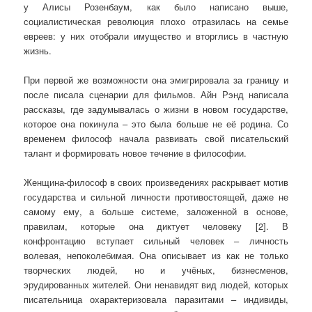
у Алисы Розенбаум, как было написано выше,
социалистическая революция плохо отразилась на семье
евреев: у них отобрали имущество и вторглись в частную
жизнь.
При первой же возможности она эмигрировала за границу и
после писала сценарии для фильмов. Айн Рэнд написала
рассказы, где задумывалась о жизни в новом государстве,
которое она покинула – это была больше не её родина. Со
временем философ начала развивать свой писательский
талант и формировать новое течение в философии.
Женщина-философ в своих произведениях раскрывает мотив
государства и сильной личности противостоящей, даже не
самому ему, а больше системе, заложенной в основе,
правилам, которые она диктует человеку [2]. В
конфронтацию вступает сильный человек – личность
волевая, непоколебимая. Она описывает из как не только
творческих людей, но и учёных, бизнесменов,
эрудированных жителей. Они ненавидят вид людей, которых
писательница охарактеризовала паразитами – индивиды,