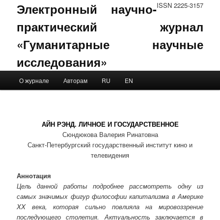
Электронный научно-
ISSN 2225-3157
практический журнал
«Гуманитарные научные
исследования»
Main menu
О журнале
Авторам
RU
EN
Skip to primary content
Skip to secondary content
АЙН РЭНД. ЛИЧНОЕ И ГОСУДАРСТВЕННОЕ
Сюндюкова Валерия Ринатовна
Санкт-Петербургский государственный институт кино и
телевидения
Аннотация
Цель данной работы подробнее рассмотреть одну из
самых значимых фигур философии капитализма в Америке
XX века, которая сильно повлияла на мировоззрение
последующего столетия. Актуальность заключается в