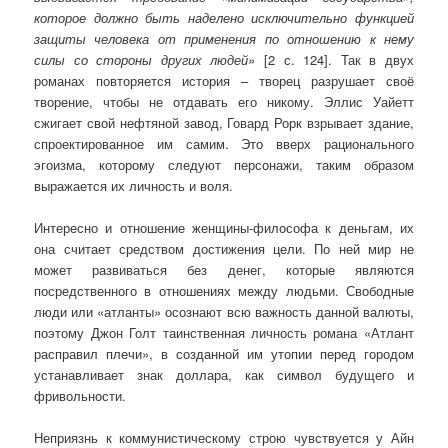
которое должно быть наделено исключительно функцией
защиты человека от применения по отношению к нему
силы со стороны других людей»
[2 с. 124]. Так в двух
романах повторяется история – творец разрушает своё
творение, чтобы не отдавать его никому. Эллис Уайетт
сжигает свой нефтяной завод, Говард Рорк взрывает здание,
спроектированное им самим. Это вверх рационального
эгоизма, которому следуют персонажи, таким образом
выражается их личность и воля.
Интересно и отношение женщины-философа к деньгам, их
она считает средством достижения цели. По ней мир не
может развиваться без денег, которые являются
посредственного в отношениях между людьми. Свободные
люди или «атланты» осознают всю важность данной валюты,
поэтому Джон Голт таинственная личность романа «Атлант
расправил плечи», в созданной им утопии перед городом
устанавливает знак доллара, как символ будущего и
фривольности.
Неприязнь к коммунистическому строю чувствуется у Айн