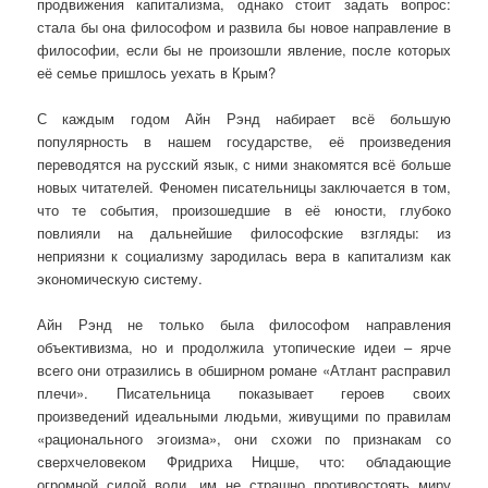
продвижения капитализма, однако стоит задать вопрос:
стала бы она философом и развила бы новое направление в
философии, если бы не произошли явление, после которых
её семье пришлось уехать в Крым?
С каждым годом Айн Рэнд набирает всё большую
популярность в нашем государстве, её произведения
переводятся на русский язык, с ними знакомятся всё больше
новых читателей. Феномен писательницы заключается в том,
что те события, произошедшие в её юности, глубоко
повлияли на дальнейшие философские взгляды: из
неприязни к социализму зародилась вера в капитализм как
экономическую систему.
Айн Рэнд не только была философом направления
объективизма, но и продолжила утопические идеи – ярче
всего они отразились в обширном романе «Атлант расправил
плечи». Писательница показывает героев своих
произведений идеальными людьми, живущими по правилам
«рационального эгоизма», они схожи по признакам со
сверхчеловеком Фридриха Ницше, что: обладающие
огромной силой воли, им не страшно противостоять миру