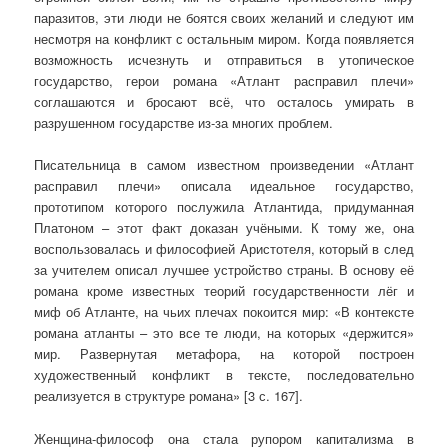
паразитов, эти люди не боятся своих желаний и следуют им
несмотря на конфликт с остальным миром. Когда появляется
возможность исчезнуть и отправиться в утопическое
государство, герои романа «Атлант расправил плечи»
соглашаются и бросают всё, что осталось умирать в
разрушенном государстве из-за многих проблем.
Писательница в самом известном произведении «Атлант
расправил плечи» описала идеальное государство,
прототипом которого послужила Атлантида, придуманная
Платоном – этот факт доказан учёными. К тому же, она
воспользовалась и философией Аристотеля, который в след
за учителем описал лучшее устройство страны. В основу её
романа кроме известных теорий государственности лёг и
миф об Атланте, на чьих плечах покоится мир: «В контексте
романа атланты – это все те люди, на которых «держится»
мир. Развернутая метафора, на которой построен
художественный конфликт в тексте, последовательно
реализуется в структуре романа» [3 с. 167].
Женщина-философ она стала рупором капитализма в