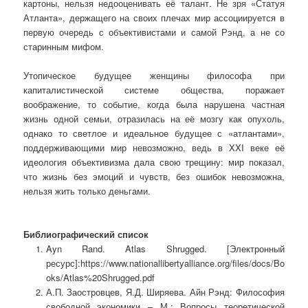
картоны, нельзя недооценивать её талант. Не зря «Статуя
Атланта», держащего на своих плечах мир ассоциируется в
первую очередь с объективистами и самой Рэнд, а не со
старинным мифом.
Утопическое будущее женщины философа при
капиталистической системе общества, поражает
воображение, то событие, когда была нарушена частная
жизнь одной семьи, отразилась на её мозгу как опухоль,
однако то светлое и идеальное будущее с «атлантами»,
поддерживающими мир невозможно, ведь в XXI веке её
идеология объективизма дала свою трещину: мир показал,
что жизнь без эмоций и чувств, без ошибок невозможна,
нельзя жить только деньгами.
Библиографический список
Ayn Rand. Atlas Shrugged. [Электронный
ресурс]:https://www.nationallibertyalliance.org/files/docs/Bo
oks/Atlas%20Shrugged.pdf
А.П. Заостровцев, Я.Д. Ширяева. Айн Рэнд: Философия
свободной экономики – М.: Вопросы теоретической