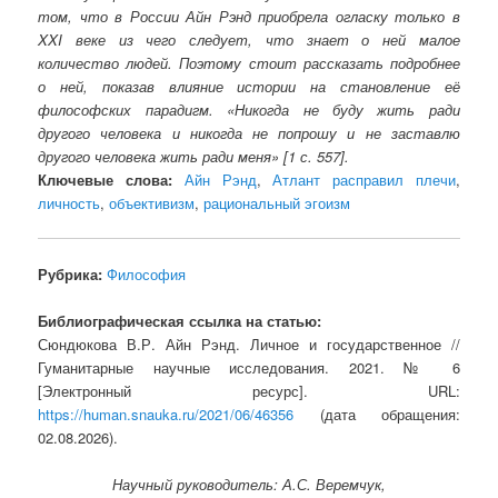
том, что в России Айн Рэнд приобрела огласку только в
XXI веке из чего следует, что знает о ней малое
количество людей. Поэтому стоит рассказать подробнее
о ней, показав влияние истории на становление её
философских парадигм. «Никогда не буду жить ради
другого человека и никогда не попрошу и не заставлю
другого человека жить ради меня» [1 с. 557].
Ключевые слова:
Айн Рэнд
,
Атлант расправил плечи
,
личность
,
объективизм
,
рациональный эгоизм
Рубрика:
Философия
Библиографическая ссылка на статью:
Сюндюкова В.Р. Айн Рэнд. Личное и государственное //
Гуманитарные научные исследования. 2021. № 6
[Электронный ресурс]. URL:
https://human.snauka.ru/2021/06/46356
(дата обращения:
02.08.2026).
Научный руководитель: А.С. Веремчук,