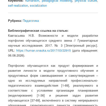
Keywords:
humanism
,
pedagogical modeling
,
physical culture
,
self-realization
,
socialization
Рубрика:
Педагогика
Библиографическая ссылка на статью:
Кавтасьева Н.В. Возможности и модели разработки
портфолио обучающегося среднего звена // Гуманитарные
научные исследования. 2017. № 3 [Электронный ресурс].
URL:
https://human.snauka.ru/2017/03/22915
(дата обращения:
06.08.2026).
Портфолио обучающегося как продукт формирования и
развития личности в модели продуктивного обучения и
продуктивных форм самовыражения и самоутверждения –
одно из исследуемых направлений профессионально-
педагогического взаимодействия [1-69], реализуемого в
соответствии с условиями организации планирования
(моделирования) [1-36] и решения задач развития
обучающегося [37-69], включённого в систему непрерывного
образования, гарантирующего личности своевременность