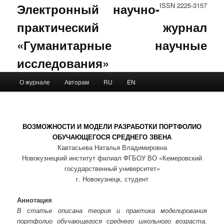
Электронный научно-
ISSN 2225-3157
практический журнал
«Гуманитарные научные
исследования»
Main menu
О журнале
Авторам
RU
EN
Skip to primary content
Skip to secondary content
ВОЗМОЖНОСТИ И МОДЕЛИ РАЗРАБОТКИ ПОРТФОЛИО
ОБУЧАЮЩЕГОСЯ СРЕДНЕГО ЗВЕНА
Кавтасьева Наталья Владимировна
Новокузнецкий институт филиал ФГБОУ ВО «Кемеровский
государственный университет»
г. Новокузнецк, студент
Аннотация
В статье описана теория и практика моделирования
портфолио обучающегося среднего школьного возраста.