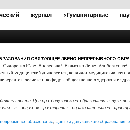
тический журнал «Гуманитарные нау
БРАЗОВАНИЯ СВЯЗУЮЩЕЕ ЗВЕНО НЕПРЕРЫВНОГО ОБР
Сидоренко Юлия Андреевна
, Якименко Лилия Альбертовна
1
2
венный медицинский университет, кандидат медицинских наук, 
ниверситет, ассистент кафедры общественного здоровья и здр
еятельности Центра довузовского образования в вузе по 
ования в вопросах расширения образовательного простр
непрерывное образование
,
Центры довузовского образования
,
э