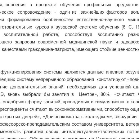
ния, освоения в процессе обучения профильных предметов
гическое сопровождение - один из важнейших факторов во
 формированию особенностей естественно-научного мыш
отовительных курсов к вузовской системе обучения [6, С. 1
воспитательной работе, способствуя воспитанию разн
ающего запросам современной медицинской науки и здравоо
 качествами гражданина-патриота, имеющего стойкие ценностн
функционирования системы являются данные анализа результ
шедших систему непрерывного образования констатируют «повы
ние дополнительных знаний, необходимых для успешной сда
ГЭ, вновь выбрали бы занятия в Центре», 86% «считают, ч
% «одобряют форму занятий, проводимых в симуляционных кла
се респонденты считают высокоинформативными, способствующ
 открытых дверей», «Дни знакомства с колледжем», экскурсии 
рофессорско-преподавательским составом университета, ветера
ожность развития своих интеллектуально-творческих потр
ких проектов. Обучающиеся выступают на Итоговых научно-п