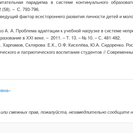
итательная парадигма в системе континуального образова
(58). – С. 793-796.
 ведущий фактор всестороннего развития личности детей и мол
ко А. А. Проблема адаптации к учебной нагрузке в системе непр
зование в ХХI веке. – 2011. – Т. 13. – № 10. – С. 481-482.
В. Харламов, Склярова Е.К., О.Ф. Киселёва, Ю.А. Сидоренко. Рос
ского и патриотического воспитания студентов // Современны
овна»
 или смежных прав, пожалуйста, незамедлительно сообщите 