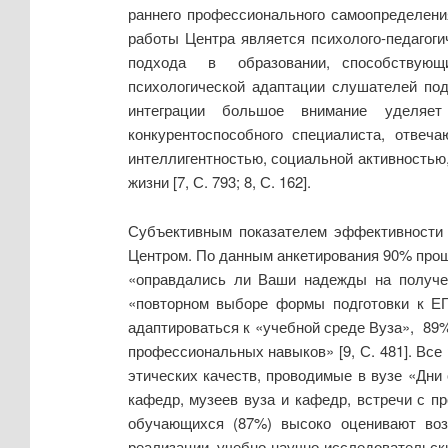
раннего профессионального самоопределе
работы Центра является психолого-педаго
подхода в образовании, способствующий
психологической адаптации слушателей подг
интеграции большое внимание уделяет 
конкурентоспособного специалиста, отвеч
интеллигентностью, социальной активностью,
жизни [7, С. 793; 8, С. 162].
Субъективным показателем эффективности 
Центром. По данным анкетирования 90% про
«оправдались ли Ваши надежды на получе
«повторном выборе формы подготовки к Е
адаптироваться к «учебной среде Вуза», 89
профессиональных навыков» [9, С. 481]. В
этических качеств, проводимые в вузе «Дни
кафедр, музеев вуза и кафедр, встречи с п
обучающихся (87%) высоко оценивают возм
реализации учебно-научно-исследовательс