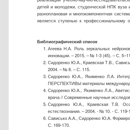
детей и молодежи, студенческой НПК вуза и
разноплановая и многокомпонентная систем
является ступенью к профессиональному об
Библиографический список
Агеева Н.А. Роль зеркальных нейроно
инновации. – 2015. – № 1-3 (45). – С. 5–1
Сидоренко Ю.А., Краевская Т.В., Савис
2004. – № 8. – С. 115.
Сидоренко Ю.А., Якименко Л.А. Инте
ПЕРСПЕКТИВЫ материалы международной 
Сидоренко Ю.А., Якименко Л.А., Авети
врача // Современные научные исследован
Сидоренко Ю.А., Краевская Т.В. Осо
естествознания. – 2004. - № 10. - С. 119-
Сависько А.А., Сидоренко Ю.А. Формиров
С. 169-170.