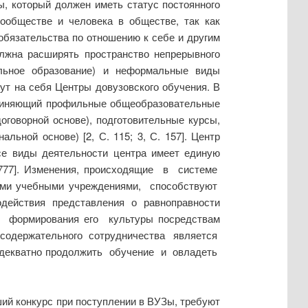
, который должен иметь статус постоянного
сообществе и человека в обществе, так как
обязательства по отношению к себе и другим
олжна расширять пространство непрерывного
льное образование) и неформальные виды
рут на себя Центры довузовского обучения. В
ъединяющий профильные общеобразовательные
оговорной основе), подготовительные курсы,
ьной основе) [2, С. 115; 3, С. 157]. Центр
се виды деятельности центра имеет единую
 777]. Изменения, происходящие в системе
ими учебными учреждениями, способствуют
одействия представления о равноправности
формирования его культуры посредствам
 содержательного сотрудничества является
декватно продолжить обучение и овладеть
ий конкурс при поступлении в ВУЗы, требуют