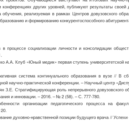
 конференциях других уровней, публикуют результаты своей 
а обучения, реализуемая в рамках Центров довузовского об
разованию и формированию конкурентоспособного абитуриент
в в процессе социализации личности и консолидации общест
1.
ько А.А. Клуб «Юный медик» первая ступень университетской нау
гративная система континуального образования в вузе //
научно-практической конференции. – Научный центр «Диспут».
сян З.Е. Стратифицирующая роль непрерывного довузовского 
ия и инновации. – 2016. – № 2 (58). – С. 777-780.
бенности организации педагогического процесса на факул
120.
ание духовно-нравственной позиции будущего врача // Успехи с