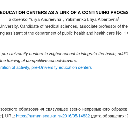
 EDUCATION CENTERS AS A LINK OF A CONTINUING PROCE
Sidorenko Yuliya Andreevna
, Yakimenko Liliya Albertovna
1
2
niversity, Candidate of medical sciences, associate professor of th
g assistant of the department of public health and health care No. 1 w
 of pre-University centers in Higher school to integrate the basic, add
the training of competitive school-leavers.
ration of activity
,
pre-University education centers
зовского образования связующее звено непрерывного образов
с]. URL:
https://human.snauka.ru/2016/05/14832
(дата обращения: 3