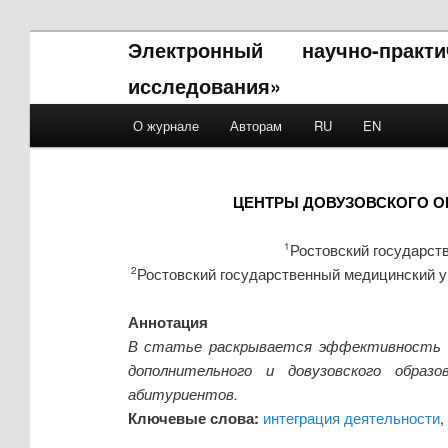
Электронный научно-прак
исследования»
Main menu
О журнале
Авторам
RU
EN
Skip to primary content
Skip to secondary content
ЦЕНТРЫ ДОВУЗОВСКОГО О
Ростовский государст
1
Ростовский государственный медицинский у
2
Аннотация
В статье раскрывается эффективность д
дополнительного и довузовского образ
абитуриентов.
Ключевые слова:
интеграция деятельности
,