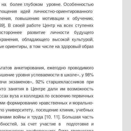
 на более глубоком уровне. Особенностью
площения идей личностно-ориентированного
ления, повышению мотивации к обучению,
69]. В своей работе Центр на всех ступенях
остороннее развитие личности будущего
хранения, обладающего высокой культурой,
ые ориентиры, в том числе на здоровый образ
атов анкетирования, ежегодно проводимого
шение уровня успеваемости в школе», у 98%
чи экзаменов», 92% старшеклассников при
то занятия в Центре дали им возможность
ссах вуза и колледжа по освоению первичных
ими формированию нравственных и морально-
по университету, посещение клиник, учебных
нами войны и труда [10, 11]. Большая часть
ебностей, за счет участие в подготовке и
рактических конференциях Дома творчества