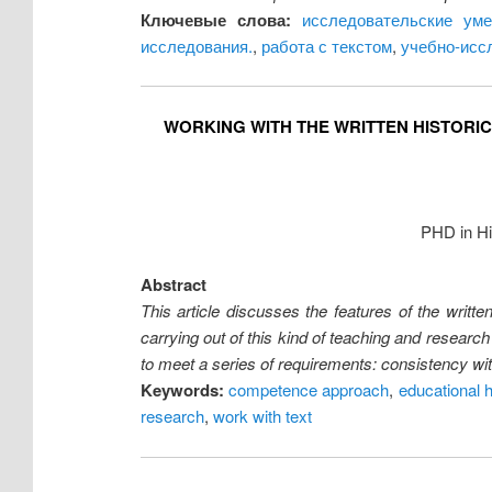
Ключевые слова:
исследовательские уме
исследования.
,
работа с текстом
,
учебно-исс
WORKING WITH THE WRITTEN HISTORI
PHD in Hi
Abstract
This article discusses the features of the writ
carrying out of this kind of teaching and researc
to meet a series of requirements: consistency wit
Keywords:
competence approach
,
educational 
research
,
work with text