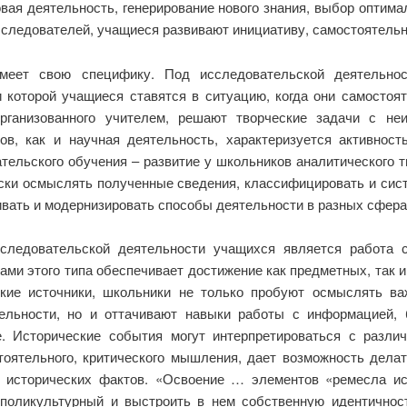
вая деятельность, генерирование нового знания, выбор оптима
сследователей, учащиеся развивают инициативу, самостоятельн
 имеет свою специфику. Под исследовательской деятельно
и которой учащиеся ставятся в ситуацию, когда они самосто
ганизованного учителем, решают творческие задачи с неиз
в, как и научная деятельность, характеризуется активност
тельского обучения – развитие у школьников аналитического
ески осмыслять полученные сведения, классифицировать и сист
вать и модернизировать способы деятельности в разных сфера
следовательской деятельности учащихся является работа с
ками этого типа обеспечивает достижение как предметных, так
ские источники, школьники не только пробуют осмыслять ва
ельности, но и оттачивают навыки работы с информацией,
 Исторические события могут интерпретироваться с различ
оятельного, критического мышления, дает возможность дела
я исторических фактов. «Освоение … элементов «ремесла и
 поликультурный и выстроить в нем собственную идентичнос