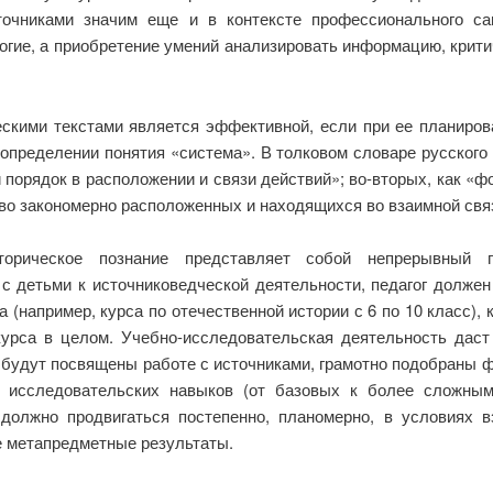
очниками значим еще и в контексте профессионального само
гие, а приобретение умений анализировать информацию, крити
скими текстами является эффективной, если при ее планирова
определении понятия «система». В толковом словаре русског
порядок в расположении и связи действий»; во-вторых, как «фо
о закономерно расположенных и находящихся во взаимной связи 
торическое познание представляет собой непрерывный п
с детьми к источниковедческой деятельности, педагог должен 
а (например, курса по отечественной истории с 6 по 10 класс),
урса в целом. Учебно-исследовательская деятельность даст
е будут посвящены работе с источниками, грамотно подобраны
 исследовательских навыков (от базовых к более сложным
должно продвигаться постепенно, планомерно, в условиях в
е метапредметные результаты.