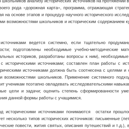
ю школьников анализу исторических источников на протяжении 
воего рода «дорожная карта», программа, отражающая страт
ая на основе этапов и процедур научного исторического иссле
ыми возможностями школьников и историческим содержанием кур
и источниками ведется системно, если тщательно продума
ости; подготовлены необходимые учебно-методические мат
нальных историков, разработаны вопросы к ним), необходимые
 историческими источниками; составлен план работы с ист
рическими источниками должна быть соотнесена с целями и 
и возможностями школьников. Применение системного подход
ит ученикам поэтапно овладевать исследовательскими навыкам
ные цели и задачи; оценить степень сформированности ум
ания данной формы работы с учащимися.
од историческими источниками понимаются остатки прошлог
ует несколько типов исторических источников: письменные (лет
еские повести, жития святых, описания путешествий и т.д.),