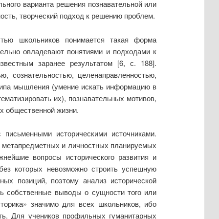
льного варианта решения познавательной или
ость, творческий подход к решению проблем.
стью школьников понимается такая форма
ятельно овладевают понятиями и подходами к
вестным заранее результатом [6, с. 188].
ью, сознательностью, целенаправленностью,
 типа мышления (умение искать информацию в
ематизировать их), познавательных мотивов,
х общественной жизни.
 письменными историческими источниками.
 и метапредметных и личностных планируемых
жнейшие вопросы исторического развития и
 без которых невозможно строить успешную
ных позиций, поэтому анализ исторической
ть собственные выводы о сущности того или
сторика» значимо для всех школьников, ибо
ть. Для учеников профильных гуманитарных