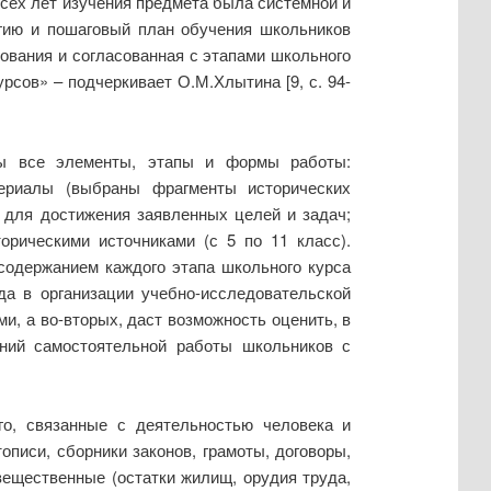
всех лет изучения предмета была системной и
егию и пошаговый план обучения школьников
дования и согласованная с этапами школьного
сов» – подчеркивает О.М.Хлытина [9, с. 94-
ны все элементы, этапы и формы работы:
ериалы (выбраны фрагменты исторических
 для достижения заявленных целей и задач;
орическими источниками (с 5 по 11 класс).
содержанием каждого этапа школьного курса
а в организации учебно-исследовательской
и, а во-вторых, даст возможность оценить, в
ений самостоятельной работы школьников с
о, связанные с деятельностью человека и
описи, сборники законов, грамоты, договоры,
 вещественные (остатки жилищ, орудия труда,