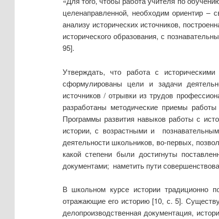
«Для того, чтобы работа учителя по обучени
целенаправленной, необходим ориентир – с
анализу исторических источников, построенн
исторического образования, с познавательн
95].
Утверждать, что работа с историческим
сформулированы цели и задачи деятельн
источников / отрывки из трудов профессио
разработаны методические приемы работы с
Программы развития навыков работы с исто
истории, с возрастными и познавательным
деятельности школьников, во-первых, позвол
какой степени были достигнуты поставлен
документами; наметить пути совершенствов
В школьном курсе истории традиционно п
отражающие его историю [10, с. 5]. Существ
делопроизводственная документация, историч