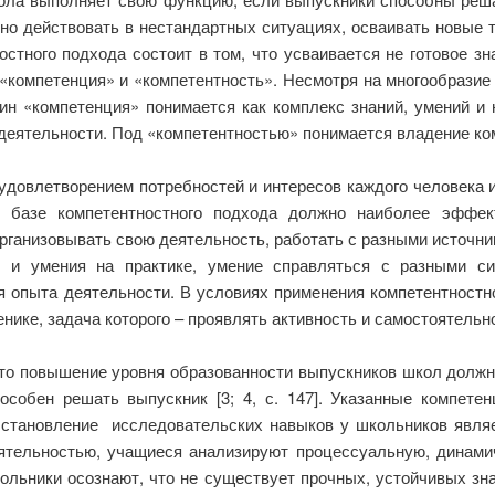
о действовать в нестандартных ситуациях, осваивать новые т
ного подхода состоит в том, что усваивается не готовое зна
 «компетенция» и «компетентность». Несмотря на многообрази
ин «компетенция» понимается как комплекс знаний, умений и
деятельности. Под «компетентностью» понимается владение ко
удовлетворением потребностей и интересов каждого человека 
а базе компетентностного подхода должно наиболее эффе
организовывать свою деятельность, работать с разными источн
я и умения на практике, умение справляться с разными с
 опыта деятельности. В условиях применения компетентностн
нике, задача которого – проявлять активность и самостоятельн
то повышение уровня образованности выпускников школ должн
собен решать выпускник [3; 4, с. 147]. Указанные компете
 становление исследовательских навыков у школьников явля
ятельностью, учащиеся анализируют процессуальную, динамиче
льники осознают, что не существует прочных, устойчивых зн