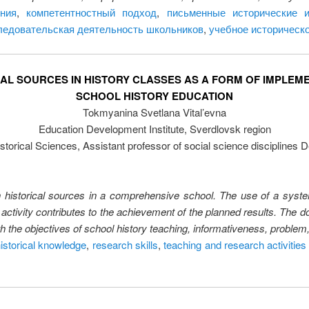
ния
,
компетентностный подход
,
письменные исторические и
ледовательская деятельность школьников
,
учебное историческ
CAL SOURCES IN HISTORY CLASSES AS A FORM OF IMPLEM
SCHOOL HISTORY EDUCATION
Tokmyanina Svetlana Vital’evna
Education Development Institute, Sverdlovsk region
storical Sciences, Assistant professor of social science disciplines 
ten historical sources in a comprehensive school. The use of a syste
h activity contributes to the achievement of the planned results. Th
h the objectives of school history teaching, informativeness, problem,
historical knowledge
,
research skills
,
teaching and research activities