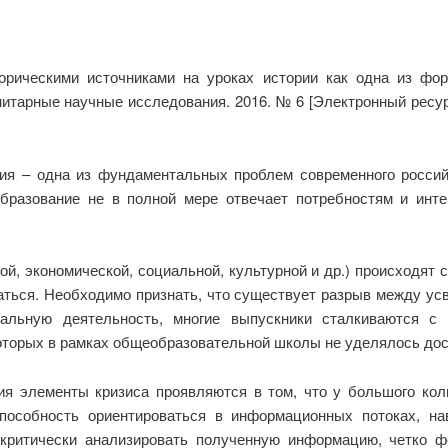
орическими источниками на уроках истории как одна из фор
нитарные научные исследования. 2016. № 6 [Электронный ресу
ия – одна из фундаментальных проблем современного росси
бразование не в полной мере отвечает потребностям и инт
й, экономической, социальной, культурной и др.) происходят
аться. Необходимо признать, что существует разрыв между усв
альную деятельность, многие выпускники сталкиваются с 
которых в рамках общеобразовательной школы не уделялось дос
ия элементы кризиса проявляются в том, что у большого ко
пособность ориентироваться в информационных потоках, на
критически анализировать полученную информацию, четко ф