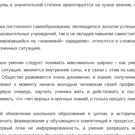
дежь в значительной степени ориентируется на чужое мнение,
ка постоянного самообразования, являющегося залогом успеш
азовательных учреждений, так и не овладев навыком самостоя
зировавшейся на «знаниевой» парадигме», относятся и сложн
изненных ситуациях.
ные умения следует понимать максимально широко – как ум
 ситуация, меняются внутренние силы, и в связи с этим на к
5]. Общество развивается очень динамично, и знания, получен
евают к моменту начала молодым человеком своей професс
рвую очередь, научить ученика жить и действовать в по
мать, что «нет верных и прочных знаний, и только процесс поиск
й обновления школьного образования в целом, и историче
печить формирование у обучающихся компетенций в процессе д
первый план не информированность, а умение разрешать ж
ла выполняет свою функцию, если выпускники способны реш