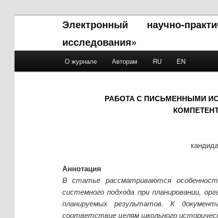
Электронный научно-прак
исследования»
Main menu
О журнале
Авторам
RU
EN
Skip to primary content
Skip to secondary content
РАБОТА С ПИСЬМЕННЫМИ ИС
КОМПЕТЕН
кандида
Аннотация
В статье рассматриваются особенности
системного подхода при планировании, ор
планируемых результатов. К документ
соответствие целям школьного историческ