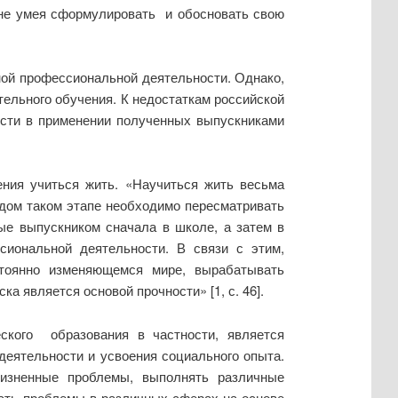
 не умея сформулировать и обосновать свою
ной профессиональной деятельности. Однако,
тельного обучения. К недостаткам российской
ости в применении полученных выпускниками
ения учиться жить. «Научиться жить весьма
аждом таком этапе необходимо пересматривать
ные выпускником сначала в школе, а затем в
иональной деятельности. В связи с этим,
стоянно изменяющемся мире, вырабатывать
а является основой прочности» [1, с. 46].
ского образования в частности, является
еятельности и усвоения социального опыта.
изненные проблемы, выполнять различные
ать проблемы в различных сферах на основе