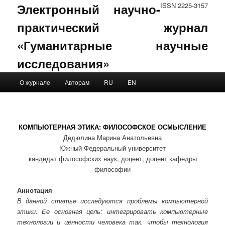
Электронный научно-
ISSN 2225-3157
практический журнал
«Гуманитарные научные
исследования»
Main menu
О журнале
Авторам
RU
EN
Skip to primary content
Skip to secondary content
КОМПЬЮТЕРНАЯ ЭТИКА: ФИЛОСОФСКОЕ ОСМЫСЛЕНИЕ
Дедюлина Марина Анатольевна
Южный Федеральный университет
кандидат философских наук, доцент, доцент кафедры
философии
Аннотация
В данной статье исследуются проблемы компьютерной
этики. Ее основная цель: интегрировать компьютерные
технологии и ценности человека так, чтобы технология