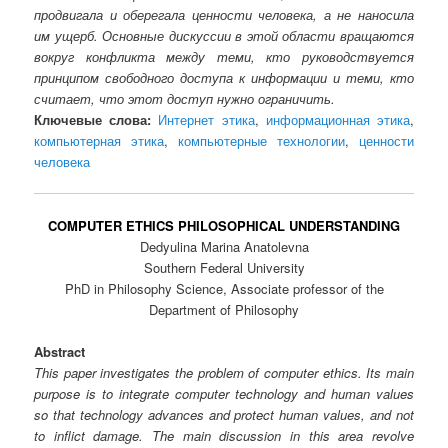
продвигала и оберегала ценности человека, а не наносила
им ущерб. Основные дискуссии в этой области вращаются
вокруг конфликта между теми, кто руководствуется
принципом свободного доступа к информации и теми, кто
считает, что этот доступ нужно ограничить.
Ключевые слова:
Интернет этика
,
информационная этика
,
компьютерная этика
,
компьютерные технологии
,
ценности
человека
COMPUTER ETHICS PHILOSOPHICAL UNDERSTANDING
Dedyulina Marina Anatolevna
Southern Federal University
PhD in Philosophy Science, Associate professor of the
Department of Philosophy
Abstract
This paper investigates the problem of computer ethics. Its main
purpose is to integrate computer technology and human values
so that technology advances and protect human values, and not
to inflict damage. The main discussion in this area revolve