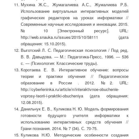
Мухина Ж.С., Жумагалиева А.С., Жумалиева Р.Б.
Использование виртуальных интерактивных моделей
графических редакторов на уроках информатики //
Современные научные исследования и инновации. 2015.
№ 10 [Электронный ресурс]. URL:
http://web.snauka.ru/issues/2015/10/58111 (дата
обращения: 15.10.2015).
Выготский Л. С. Педагогическая психология / Под ред.
В. В. Давыдова. — М.: Педагогика-Пресс, 1996. — 536
с. — (Психология: Классические труды).
Коротаева Е. В. Интерактивное обучение: вопросы
теории и практики обучения // Педагогическое
образование в России . 2012. №2. URL:
http://cyberleninka.ru/article/n/interaktivnoe-obuchenie-
voprosy-teorii-i-praktiki-obucheniya (дата обращения:
12.08.2015).
Данильчук Е. В., Куликова Н. Ю. Модель формирования
готовности будущего учителя информатики к
использованию интерактивных средств обучения //
Грани познания. 2014. № 7 (34). С. 70-75.
Куликова Н.Ю. Методические особенности создания