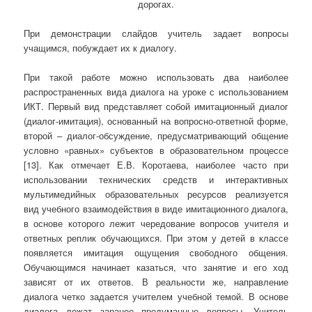
дорогах.
При демонстрации слайдов учитель задает вопросы
учащимся, побуждает их к диалогу.
При такой работе можно использовать два наиболее
распространенных вида диалога на уроке с использованием
ИКТ. Первый вид представляет собой имитационный диалог
(диалог-имитация), основанный на вопросно-ответной форме,
второй – диалог-обсуждение, предусматривающий общение
условно «равных» субъектов в образовательном процессе
[13]. Как отмечает Е.В. Коротаева, наиболее часто при
использовании технических средств и интерактивных
мультимедийных образовательных ресурсов реализуется
вид учебного взаимодействия в виде имитационного диалога,
в основе которого лежит чередование вопросов учителя и
ответных реплик обучающихся. При этом у детей в классе
появляется имитация ощущения свободного общения.
Обучающимся начинает казаться, что занятие и его ход
зависят от их ответов. В реальности же, направление
диалога четко задается учителем учебной темой. В основе
диалога лежат заранее продуманные вопросы. Учитель