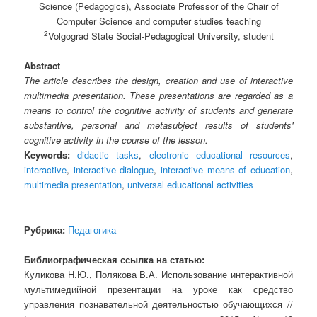
Science (Pedagogics), Associate Professor of the Chair of
Computer Science and computer studies teaching
2
Volgograd State Social-Pedagogical University, student
Abstract
The article describes the design, creation and use of interactive
multimedia presentation. These presentations are regarded as a
means to control the cognitive activity of students and generate
substantive, personal and metasubject results of students'
cognitive activity in the course of the lesson.
Keywords:
didactic tasks
,
electronic educational resources
,
interactive
,
interactive dialogue
,
interactive means of education
,
multimedia presentation
,
universal educational activities
Рубрика:
Педагогика
Библиографическая ссылка на статью:
Куликова Н.Ю., Полякова В.А. Использование интерактивной
мультимедийной презентации на уроке как средство
управления познавательной деятельностью обучающихся //