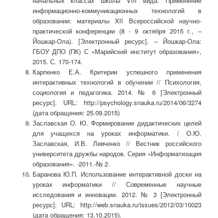
начальных классах школы VIII вида. Применение
информационно-коммуникационных технологий в
образовании: материалы XII Всероссийской научно-
практической конференции (8 - 9 октября 2015 г., –
Йошкар-Ола). [Электронный ресурс]. – Йошкар-Ола:
ГБОУ ДПО (ПК) С «Марийский институт образования»,
2015. С. 170-174.
Карпенко Е.А. Критерии успешного применения
интерактивных технологий в обучении // Психология,
социология и педагогика. 2014. № 6 [Электронный
ресурс]. URL: http://psychology.snauka.ru/2014/06/3274
(дата обращения: 25.09.2015)
Заславская О. Ю. Формирование дидактических целей
для учащихся на уроках информатики. / О.Ю.
Заславская, И.В. Левченко // Вестник российского
университета дружбы народов. Серия «Информатизация
образования». -2011.-№ 2.
Баранова Ю.П. Использование интерактивной доски на
уроках информатики // Современные научные
исследования и инновации. 2012. № 3 [Электронный
ресурс]. URL: http://web.snauka.ru/issues/2012/03/10023
(дата обращения: 13.10.2015).