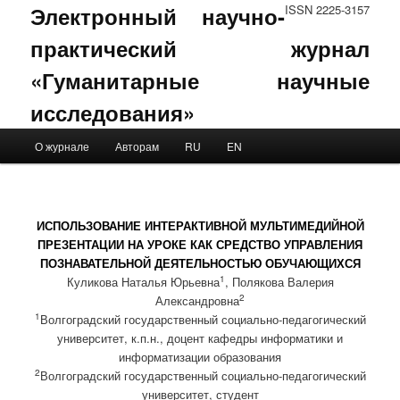
Электронный научно-
ISSN 2225-3157
практический журнал
«Гуманитарные научные
исследования»
Main menu
О журнале
Авторам
RU
EN
Skip to primary content
Skip to secondary content
ИСПОЛЬЗОВАНИЕ ИНТЕРАКТИВНОЙ МУЛЬТИМЕДИЙНОЙ
ПРЕЗЕНТАЦИИ НА УРОКЕ КАК СРЕДСТВО УПРАВЛЕНИЯ
ПОЗНАВАТЕЛЬНОЙ ДЕЯТЕЛЬНОСТЬЮ ОБУЧАЮЩИХСЯ
1
Куликова Наталья Юрьевна
, Полякова Валерия
2
Александровна
1
Волгоградский государственный социально-педагогический
университет, к.п.н., доцент кафедры информатики и
информатизации образования
2
Волгоградский государственный социально-педагогический
университет, студент