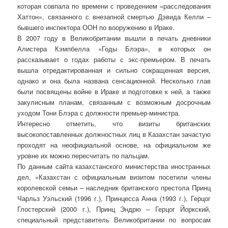
которая совпала по времени с проведением «расследования
Хаттон», связанного с внезапной смертью Дэвида Келли –
бывшего инспектора ООН по вооружению в Ираке.
В 2007 году в Великобритании вышли в печать дневники
Алистера Кэмпбелла «Годы Блэра», в которых он
рассказывает о годах работы с экс-премьером. В печать
вышла отредактированная и сильно сокращенная версия,
однако и она была названа сенсационной. Несколько глав
были посвящены войне в Ираке и подготовке к ней, а также
закулисным планам, связанным с возможным досрочным
уходом Тони Блэра с должности премьер-министра.
Интересно отметить, что визиты британских
высокопоставленных должностных лиц в Казахстан зачастую
проходят на неофициальной основе, на официальном же
уровне их можно пересчитать по пальцам.
По данным сайта казахстанского министерства иностранных
дел, «Казахстан с официальным визитом посетили члены
королевской семьи – наследник британского престола Принц
Чарльз Уэльский (1996 г.), Принцесса Анна (1993 г.), Герцог
Глостерский (2000 г.), Принц Эндрю – Герцог Йоркский,
специальный представитель Великобритании по вопросам