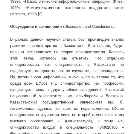
1999), «Психо­логические/информационные операции» (Киев,
1999), «Коммуникативные технологии двадцатого века»
(Москва, 1999) [3].
Обсуждение
и
заключения
(Discussion and Conclusions):
В рамках данной научной статьи, был произведен анализ
развития спиндокторства в Казахстане. Для начало, будет
верным остановиться на теории спиндокторства. Касаясь
этой темы, хотелось бы отметить, что отдельно
спиндокторство, как специальность в Казахстане не
существует, следовательно: не изучается, не преподается.
Но, путем сбора информации, мною было выявлено то, что
среди всех ВУЗов РК, спиндокторство, как профессия,
существует лишь в двух учебных заведениях: Казахский
национальный университет им. аль-Фараби и Восточно-
Казахстанский государственный университет им. С.
Аманжолова. Однако, во всех из перечисленных ВУЗов
спиндокторство изучается лишь во второй ступени системы
высшего образования – (магистратура), к тому же,
спиндокторство входит в специальность «6М020100 –
Философия». Профессия спиндоктор, после освоения