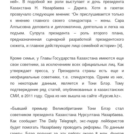
ней». В подобной же роли выступает и дочь президента
Казах­стана Н. Назарбаева – Дарига. Хотя в газетах
прозвучало следующее мнение: “Он прислушивается только
к мнению главного своего спиндоктора – жены. Сара
Алпысовна деловита и дипломатична, деятельна и легка на
подъем. Супруга президента – роль второго плана,
предназначенная сценарной разработкой президентского
сюжета, и главное действующее лицо семейной истории» [4].
Кроме семьи, у Главы Государства Казахстана имеются еще
свои советники, за исключением всех официальных лиц. Как
утверждает пресса, у Президента страны есть еще и
неофициальные советники, т.е. спиндоктора. Одним из них,
по некоторым данным, является и Тони Блэр. Тому
подтверждение ряд статей, опубликованных в казахстанских
СМИ, в 2011 году. Одна из них вышла на сайте «Курсив.kz».
«Бывший премьер Великобритании Тони Блэр стал
советником президента Казахстана Нурсултана Назарбаева.
Как сообщает The Daily Telegraph, экс-лидер лейбористов
будет помогать Назарбаеву проводить реформы. По данным
газеты, Блэр получит за эту работу около 8 млн. фунтов