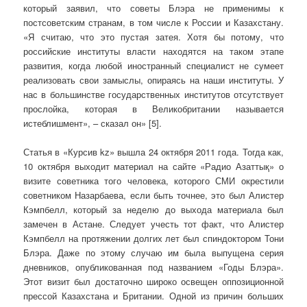
который заявил, что советы Блэра не применимы к
постсоветским странам, в том числе к России и Казахстану.
«Я считаю, что это пустая затея. Хотя бы потому, что
российские институты власти находятся на таком этапе
развития, когда любой иностранный специалист не сумеет
реализовать свои замыслы, опираясь на наши институты. У
нас в большинстве государственных институтов отсутствует
прослойка, которая в Великобритании называется
истеблишмент», – сказал он» [5].
Статья в «Курсив kz» вышла 24 октября 2011 года. Тогда как,
10 октября выходит материал на сайте «Радио Азаттық» о
визите советника того человека, которого СМИ окрестили
советником Назарбаева, если быть точнее, это был Алистер
Кэмпбелл, который за неделю до выхода материала был
замечен в Астане. Следует учесть тот факт, что Алистер
Кэмпбелл на протяжении долгих лет был спиндоктором Тони
Блэра. Даже по этому случаю им была выпущена серия
дневников, опубликованная под названием «Годы Блэра».
Этот визит был достаточно широко освещен оппозиционной
прессой Казахстана и Британии. Одной из причин больших