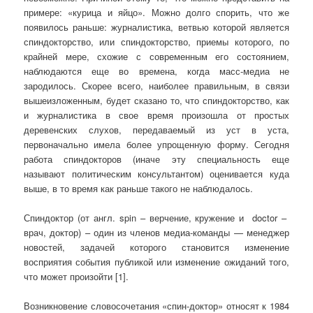
примере: «курица и яйцо». Можно долго спорить, что же
появилось раньше: журналистика, ветвью которой является
спиндокторство, или спиндокторство, приемы которого, по
крайней мере, схожие с современным его состоянием,
наблюдаются еще во времена, когда масс-медиа не
зародилось. Скорее всего, наиболее правильным, в связи
вышеизложенным, будет сказано то, что спиндокторство, как
и журналистика в свое время произошла от простых
деревенских слухов, передаваемый из уст в уста,
первоначально имела более упрощенную форму. Сегодня
работа спиндокторов (иначе эту специальность еще
называют политическим консультантом) оценивается куда
выше, в то время как раньше такого не наблюдалось.
Спиндоктор (от англ. spin – верчение, кружение и doctor –
врач, доктор) – один из членов ме­диа-команды — менеджер
новостей, задачей которого становится изменение
восприятия события публикой или изменение ожиданий того,
что может произойти [1].
Возникновение словосочетания «спин-доктор» относят к 1984