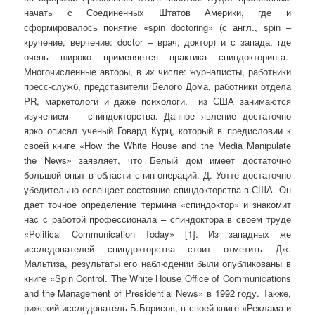
начать с Соединенных Штатов Америки, где и
сформировалось понятие «spin doctoring» (с англ., spin –
кручение, верчение: doctor – врач, доктор) и с запада, где
очень широко применяется практика спиндокторинга.
Многочисленные авторы, в их числе: журналисты, работники
пресс-служб, представители Белого Дома, работники отдела
PR, маркетологи и даже психологи, из США занимаются
изучением спиндокторства. Данное явление достаточно
ярко описал ученый Говард Курц, который в предисловии к
своей книге «How the White House and the Media Manipulate
the News» заявляет, что Белый дом имеет достаточно
большой опыт в области спин-операций. Д. Уотте достаточно
убедительно освещает состояние спиндокторства в США. Он
дает точное определение термина «спиндоктор» и знакомит
нас с работой профессионала – спиндоктора в своем труде
«Political Communication Today» [1]. Из западных же
исследователей спиндокторства стоит отметить Дж.
Мальтиза, результаты его наблюдении были опубликованы в
книге «Spin Control. The White House Office of Communications
and the Management of Presidential News» в 1992 году. Также,
рижский исследователь Б.Борисов, в своей книге «Реклама и