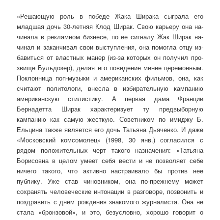
«Решающую роль в победе Жака Ширака сыграла его
младшая дочь 30-летняя Клод Ширак. Свою карьеру она на­
чинала в рекламном бизнесе, по ее сигналу Жак Ширак на­
чинал и заканчивал свои выступления, она помогла отцу из­
бавиться от властных манер (из-за которых он получил про­
звище Бульдозер), делая его поведение менее церемонным.
Поклонница поп-музыки и американских фильмов, она, как
считают политологи, внесла в избирательную кампа­нию
американскую стилистику. А первая дама Фран­ции
Бернадетта Ширак характеризует ту предвыборную
кампанию как самую жесткую. Советником по имиджу Б.
Ельцина также является его дочь Татьяна Дьяченко. И даже
«Московский комсомолец» (1998, 30 янв.) согласился с
рядом положительных черт та­кого назначения: «Татьяна
Борисовна в целом умеет себя вести и не позволяет себе
ничего такого, что активно наст­раивало бы против нее
публику. Уже став чиновником, она по-прежнему может
сохранять человеческие интонации в разговоре, позвонить и
поздравить с днем рождения знако­мого журналиста. Она не
стала «бронзовой», и это, безус­ловно, хорошо говорит о