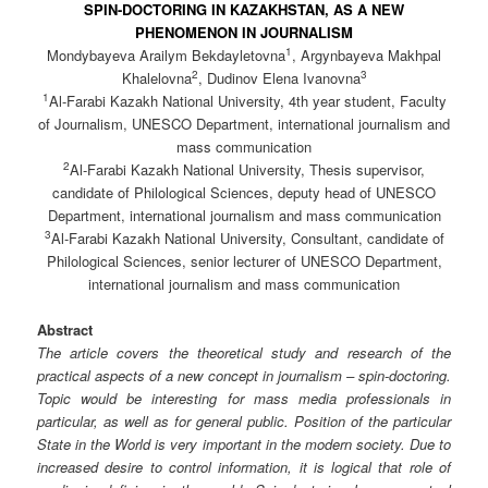
SPIN-DOCTORING IN KAZAKHSTAN, AS A NEW
PHENOMENON IN JOURNALISM
1
Mondybayeva Arailym Bekdayletovna
, Argynbayeva Makhpal
2
3
Khalelovna
, Dudinov Elena Ivanovna
1
Al-Farabi Kazakh National University, 4th year student, Faculty
of Journalism, UNESCO Department, international journalism and
mass communication
2
Al-Farabi Kazakh National University, Thesis supervisor,
candidate of Philological Sciences, deputy head of UNESCO
Department, international journalism and mass communication
3
Al-Farabi Kazakh National University, Consultant, candidate of
Philological Sciences, senior lecturer of UNESCO Department,
international journalism and mass communication
Abstract
The article covers the theoretical study and research of the
practical aspects of a new concept in journalism – spin-doctoring.
Topic would be interesting for mass media professionals in
particular, as well as for general public. Position of the particular
State in the World is very important in the modern society. Due to
increased desire to control information, it is logical that role of