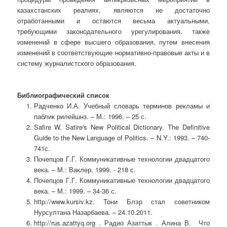
казахстанских реалиях, являются не достаточно
отработанными и остаются весьма актуальными,
требующими законодательного урегулирования, также
изменений в сфере высшего образования, путем внесения
изменений в соответствующие нормативно-правовые акты и в
систему журналистского образования.
Библиографический список
Радченко И.А. Учебный словарь терминов рекламы и
паблик рилейшнз. – М.: 1996. – 25 с.
Safire W. Satire's New Political Dictionary. The Definitive
Guide to the New Language of Politics. – N.Y.: 1993. – 740-
741с.
Почепцов Г.Г. Коммуникативные технологии двадцатого
века. – М.: Ваклер, 1999. - 218 с.
Почепцов Г.Г. Коммуникативные технологии двадцатого
века. – М.: 1999. – 34-36 с.
http://www.kursiv.kz. Тони Блэр стал советником
Нурсултана Назарбаева. – 24.10.2011.
http://rus.azattyq.org . Радио Азаттык . Алина В. Что