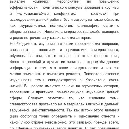
выявлен комплекс мероприятий по повышению
эффективности политического консультирования в крупных
и мелкомасштабных конфликтах, кризисах. При
исследовании данной работы были затронуты такие области,
как: журналистика, политология, философия, связи с
общественностью. Явление спиндокторства слабо освещено
и редко встречается у казахстанских авторов.
Необходимость изучения авторами теоретических вопросов,
связанных с понятием и признаками спиндокторинга,
обусловлена тем, что в стране нет отечественных книг,
брошюр, пособий и других источников, которые бы давали
информацию о том, что такое спиндокторство и как его
можно применить в азиатских реалиях. Показатель степени
изученности темы спиндокторства в Казахстане очень
низкий. В работе имеются ссылки на зарубежных авторов,
теоретиков и практиков, занимающихся изучением данной
сферы. Следует отметить то, что изучение темы
спиндокторства протекало на материалах близкой и дальней
зарубежной действительности. Так как истоки этого явления
(spin doctoring) точно определить и однозначно отнести к
какой либо стране невозможно, это связано, прежде всего,
со сферами применения этого понятия. Будет правильным