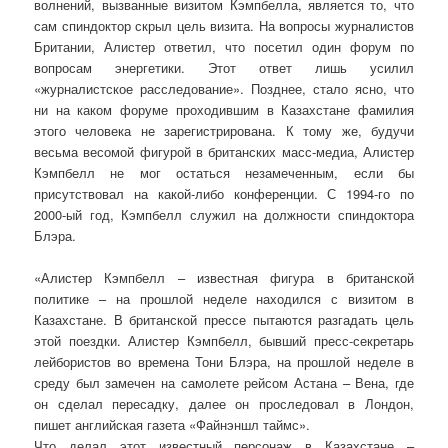
волнений, вызванные визитом Кэмпбелла, является то, что
сам спиндоктор скрыл цель визита. На вопросы журналистов
Британии, Алистер ответил, что посетил один форум по
вопросам энергетики. Этот ответ лишь усилил
«журналистское расследование». Позднее, стало ясно, что
ни на каком форуме проходившим в Казахстане фамилия
этого человека не зарегистрирована. К тому же, будучи
весьма весомой фигурой в британских масс-медиа, Алистер
Кэмпбелл не мог остаться незамеченным, если бы
присутствовал на какой-либо конференции. С 1994-го по
2000-ый год, Кэмпбелл служил на должности спиндоктора
Блэра.
«Алистер Кэмпбелл – известная фигура в британской
политике – на прошлой неделе находился с визитом в
Казахстане. В британской прессе пытаются разгадать цель
этой поездки. Алистер Кэмпбелл, бывший пресс-секретарь
лейбористов во времена Тони Блэра, на прошлой неделе в
среду был замечен на самолете рейсом Астана – Вена, где
он сделал пересадку, далее он проследовал в Лондон,
пишет английская газета «Файнэншл таймс».
Что делал этот известный персонаж в Казахстане –