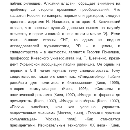
паблик рилейшнз. Алхимия власти», обращает внимание на
проблему со стороны временных преобразований. Что
касается России, то наверно, первым спиндоктором, следует
признать изда­теля И. Новикова, о котором В. Ключевский
сказал, что впер­вые русский дворянин вышел на службу
отечеству с пером и книгой, а не с огнем и мечом [2]. Если
взять бывшие страны СНГ, то одним из видных
исследователей журналистики, PR – в целом, и
спиндокторства – в частности, является Георгии Почепцов,
профессор Киевского университета им. Т. Шевченко, прези­
дент Украинской ассоциации паблик рилейшнз. Он одним из
первых в СНГ начал изучать тему спиндокторства. Тому
свидетельство такие его книги, как: «Имиджмейкер. Паблик
рилейшнз для политиков и бизнесменов» (Киев, 1995),
«Теория коммуникации» (Киев, 1996), «Симво­лы в
политической рекламе» (Киев, 1997), «Имидж: от фараона до
президента» (Киев, 1997), «Имидж и выборы» (Киев, 1997),
«Паблик ри­лейшнз, или как успешно управлять
общественным мнением» (Москва, 1998), «Теория и практика
коммуникации» (Москва, 1998), «Как становятся
президентами. Избирательные техно­логии XX века» (Киев,