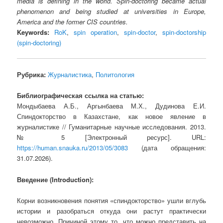
media is defining in the world. Spin-doctoring became actual
phenomenon and being studied at universities in Europe,
America and the former CIS countries.
Keywords:
RoK
,
spin operation
,
spin-doctor
,
spin-doctorship
(spin-doctoring)
Рубрика:
Журналистика
,
Политология
Библиографическая ссылка на статью:
Мондыбаева А.Б., Аргынбаева М.Х., Дудинова Е.И.
Спиндокторство в Казахстане, как новое явление в
журналистике // Гуманитарные научные исследования. 2013.
№ 5 [Электронный ресурс]. URL:
https://human.snauka.ru/2013/05/3083
(дата обращения:
31.07.2026).
Введение
(Introduction)
:
Корни возникновения понятия «спиндокторство» ушли вглубь
истории и разобраться откуда они растут практически
невозможно. Причиной этому то, что можно представить на