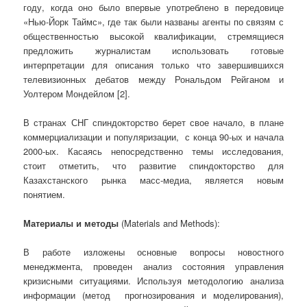
году, когда оно было впервые употреблено в передовице
«Нью-Йорк Таймс», где так были названы агенты по связям с
общественностью высокой квалификации, стремящиеся
предложить журналистам использовать готовые
интерпретации для описания только что завершившихся
телевизионных дебатов между Рональдом Рейганом и
Уолтером Мондейлом [2].
В странах СНГ спиндокторство берет свое начало, в плане
коммерциализации и популяризации, с конца 90-ых и начала
2000-ых. Касаясь непосредственно темы исследования,
стоит отметить, что развитие спиндокторство для
Казахстанского рынка масс-медиа, является новым
понятием.
Материалы
и
методы
(Materials and Methods):
В работе изложены основные вопросы новостного
менеджмента, проведен анализ состояния управления
кризисными ситуациями. Используя методологию анализа
информации (метод прогнозирования и моделирования),