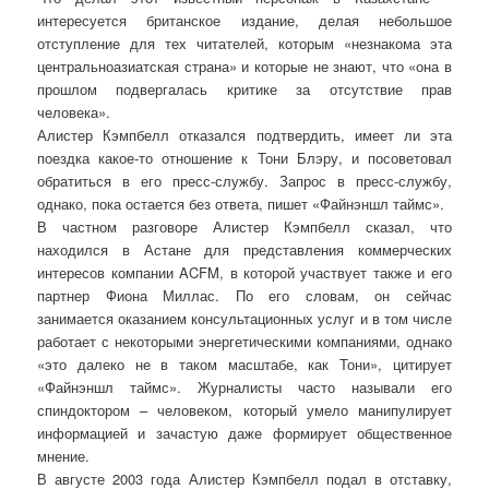
интересуется британское издание, делая небольшое
отступление для тех читателей, которым «незнакома эта
центральноазиатская страна» и которые не знают, что «она в
прошлом подвергалась критике за отсутствие прав
человека».
Алистер Кэмпбелл отказался подтвердить, имеет ли эта
поездка какое-то отношение к Тони Блэру, и посоветовал
обратиться в его пресс-службу. Запрос в пресс-службу,
однако, пока остается без ответа, пишет «Файнэншл таймс».
В частном разговоре Алистер Кэмпбелл сказал, что
находился в Астане для представления коммерческих
интересов компании ACFM, в которой участвует также и его
партнер Фиона Миллас. По его словам, он сейчас
занимается оказанием консультационных услуг и в том числе
работает с некоторыми энергетическими компаниями, однако
«это далеко не в таком масштабе, как Тони», цитирует
«Файнэншл таймс». Журналисты часто называли его
спиндоктором – человеком, который умело манипулирует
информацией и зачастую даже формирует общественное
мнение.
В августе 2003 года Алистер Кэмпбелл подал в отставку,