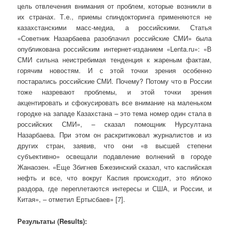
цель отвлечения внимания от проблем, которые возникли в
их странах. Т.е., приемы спиндокторинга применяются не
казахстанскими масс-медиа, а российскими. Статья
«Советник Назарбаева разоблачил российские СМИ» была
опубликована российским интернет-изданием «Lenta.ru»: «В
СМИ сильна неистребимая тенденция к жареным фактам,
горячим новостям. И с этой точки зрения особенно
постарались российские СМИ. Почему? Потому что в России
тоже назревают проблемы, и этой точки зрения
акцентировать и сфокусировать все внимание на маленьком
городке на западе Казахстана – это тема номер один стала в
российских СМИ», – сказал помощник Нурсултана
Назарбаева. При этом он раскритиковал журналистов и из
других стран, заявив, что они «в высшей степени
субъективно» освещали подавление волнений в городе
Жанаозен. «Еще Збигнев Бжезинский сказал, что каспийская
нефть и все, что вокруг Каспия происходит, это яблоко
раздора, где переплетаются интересы и США, и России, и
Китая», – отметил Ертысбаев» [7].
Результаты (Results):