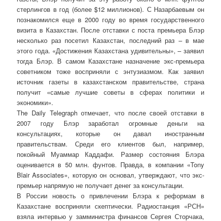
стерлингов в год (более $12 миллионов). С Назарбаевым он
познакомился еще в 2000 году во время государственного
визита в Казахстан. После отставки с поста премьера Блэр
несколько раз посетил Казахстан, последний раз – в мае
этого года. «Достижения Казахстана удивительны», – заявил
тогда Блэр. В самом Казахстане назначение экс-премьера
советником тоже восприняли с энтузиазмом. Как заявил
источник газеты в казахстанском правительстве, страна
получит «самые лучшие советы в сферах политики и
экономики».
The Daily Telegraph отмечает, что после своей отставки в
2007 году Блэр заработал огромные деньги на
консультациях, которые он давал иностранным
правительствам. Среди его клиентов был, например,
покойный Муаммар Каддафи. Размер состояния Блэра
оценивается в 50 млн. фунтов. Правда, в компании «Tony
Blair Associates», которую он основал, утверждают, что экс-
премьер напрямую не получает денег за консультации.
В России новость о привлечении Блэра к реформам в
Казахстане восприняли скептически. Радиостанция «РСН»
взяла интервью у замминистра финансов Сергея Сторчака,