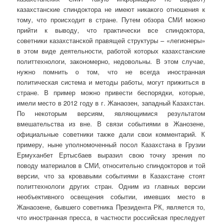
казахстанские спиндоктора не имеют никакого отношения к
тому, что происходит в стране. Путем обзора СМИ можно
прийти к выводу, что практически все спиндоктора,
советники казахстанской правящей структуры – «легионеры»
в этом виде деятельности, работой которых казахстанские
политтехнологи, закономерно, недовольны. В этом случае,
нужно помнить о том, что не всегда иностранная
политическая система и методы работы, могут прижиться в
стране. В пример можно привести беспорядки, которые,
имели место в 2012 году в г. Жанаозен, западный Казахстан.
По некоторым версиям, являющимися результатом
вмешательства из вне. В связи событиями в Жанозене,
официальные советники также дали свои комментарий. К
примеру, ныне уполномоченный посол Казахстана в Грузии
Ермуханбет Ертысбаев выразил свою точку зрения по
поводу материалов в СМИ, относительно спиндокторов и той
версии, что за кровавыми событиями в Казахстане стоят
политтехнологи других стран. Одним из главных версии
необъективного освещения событии, имевших место в
Жанаозене, бывшего советника Президента РК, является то,
что иностранная пресса, в частности российская преследует