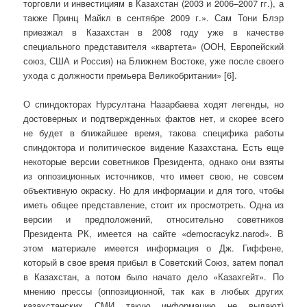
торговли и инвестициям в Казахстан (2003 и 2006–2007 гг.), а
также Принц Майкл в сентябре 2009 г.». Сам Тони Блэр
приезжал в Казахстан в 2008 году уже в качестве
специального представителя «квартета» (ООН, Европейский
союз, США и Россия) на Ближнем Востоке, уже после своего
ухода с должности премьера Великобритании» [6].
О спиндокторах Нурсултана Назарбаева ходят легенды, но
достоверных и подтвержденных фактов нет, и скорее всего
не будет в ближайшее время, такова специфика работы
спиндоктора и политическое видение Казахстана. Есть еще
некоторые версии советников Президента, однако они взяты
из оппозиционных источников, что имеет свою, не совсем
объективную окраску. Но для информации и для того, чтобы
иметь общее представление, стоит их просмотреть. Одна из
версии и предположений, относительно советников
Президента РК, имеется на сайте «democracykz.narod». В
этом материале имеется информация о Дж. Гиффене,
который в свое время прибыл в Советский Союз, затем попал
в Казахстан, а потом было начато дело «Казахгейт». По
мнению прессы (оппозиционной, так как в любых других
казахстанских СМИ такую информацию не выдают)