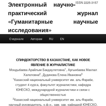
Электронный научно-
ISSN 2225-3157
практический журнал
«Гуманитарные научные
исследования»
Main menu
О журнале
Авторам
RU
EN
Skip to primary content
Skip to secondary content
СПИНДОКТОРСТВО В КАЗАХСТАНЕ, КАК НОВОЕ
ЯВЛЕНИЕ В ЖУРНАЛИСТИКЕ
1
Мондыбаева Арайлым Бакдаулетовна
, Аргынбаева Махпал
2
3
Халеловна
, Дудинова Елена Ивановна
1
Казахский национальный университет им. аль-Фараби,
студент 4 курса, факультет журналистики, кафедра
ЮНЕСКО, международной журналистики и связи с
общественностью
2
Казахский национальный университет им. аль-Фараби,
научный руководитель, к.ф.н., зам. зав. кафедрой ЮНЕСКО,