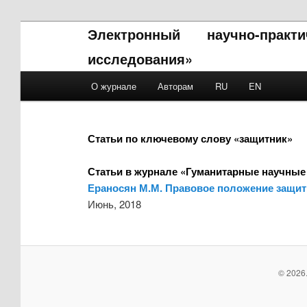
Электронный научно-прак
исследования»
Main menu
О журнале
Авторам
RU
EN
Skip to primary content
Skip to secondary content
Статьи по ключевому слову «защитник»
Статьи в журнале «Гуманитарные научные
Ераносян М.М. Правовое положение защит
Июнь, 2018
© 2026