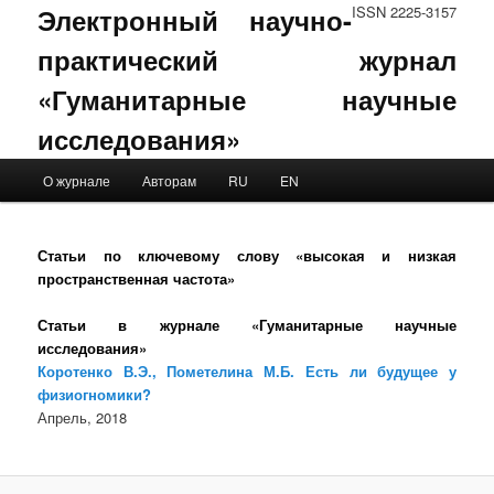
Электронный научно-
ISSN 2225-3157
практический журнал
«Гуманитарные научные
исследования»
Main menu
О журнале
Авторам
RU
EN
Skip to primary content
Skip to secondary content
Статьи по ключевому слову «высокая и низкая
пространственная частота»
Статьи в журнале «Гуманитарные научные
исследования»
Коротенко В.Э., Пометелина М.Б. Есть ли будущее у
физиогномики?
Апрель, 2018