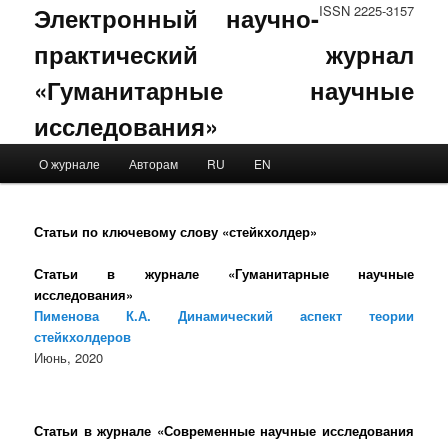
Электронный научно-
ISSN 2225-3157
практический журнал
«Гуманитарные научные
исследования»
Main menu
О журнале
Авторам
RU
EN
Skip to primary content
Skip to secondary content
Статьи по ключевому слову «стейкхолдер»
Статьи в журнале «Гуманитарные научные
исследования»
Пименова К.А. Динамический аспект теории
стейкхолдеров
Июнь, 2020
Статьи в журнале «Современные научные исследования