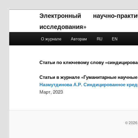
Электронный научно-прак
исследования»
Main menu
О журнале
Авторам
RU
EN
Skip to primary content
Skip to secondary content
Статьи по ключевому слову «синдициров
Статьи в журнале «Гуманитарные научные
Назмутдинова А.Р. Синдицированное кред
Март, 2023
© 2026