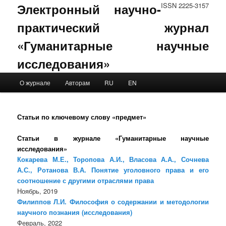
Электронный научно-
ISSN 2225-3157
практический журнал
«Гуманитарные научные
исследования»
Main menu
О журнале
Авторам
RU
EN
Skip to primary content
Skip to secondary content
Статьи по ключевому слову «предмет»
Статьи в журнале «Гуманитарные научные
исследования»
Кокарева М.Е., Торопова А.И., Власова А.А., Сочнева
А.С., Ротанова В.А. Понятие уголовного права и его
соотношение с другими отраслями права
Ноябрь, 2019
Филиппов Л.И. Философия о содержании и методологии
научного познания (исследования)
Февраль, 2022