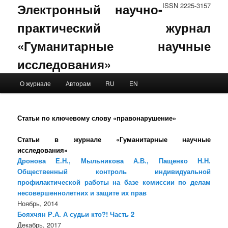
Электронный научно-
ISSN 2225-3157
практический журнал
«Гуманитарные научные
исследования»
Main menu
О журнале
Авторам
RU
EN
Skip to primary content
Skip to secondary content
Статьи по ключевому слову «правонарушение»
Статьи в журнале «Гуманитарные научные
исследования»
Дронова Е.Н., Мыльникова А.В., Пащенко Н.Н.
Общественный контроль индивидуальной
профилактической работы на базе комиссии по делам
несовершеннолетних и защите их прав
Ноябрь, 2014
Бояхчян Р.А. А судьи кто?! Часть 2
Декабрь, 2017