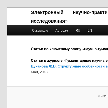
Электронный научно-прак
исследования»
Main menu
О журнале
Авторам
RU
EN
Skip to primary content
Skip to secondary content
Статьи по ключевому слову «научно-гума
Статьи в журнале «Гуманитарные научные
Цуканова Ж.В. Структурные особенности за
Май, 2018
© 2026