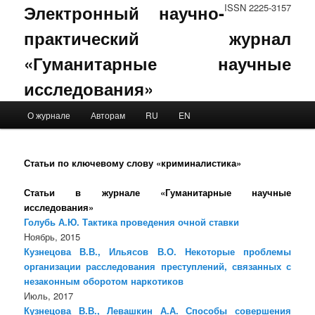
Электронный научно-
ISSN 2225-3157
практический журнал
«Гуманитарные научные
исследования»
Main menu
О журнале
Авторам
RU
EN
Skip to primary content
Skip to secondary content
Статьи по ключевому слову «криминалистика»
Статьи в журнале «Гуманитарные научные
исследования»
Голубь А.Ю. Тактика проведения очной ставки
Ноябрь, 2015
Кузнецова В.В., Ильясов В.О. Некоторые проблемы
организации расследования преступлений, связанных с
незаконным оборотом наркотиков
Июль, 2017
Кузнецова В.В., Левашкин А.А. Способы совершения