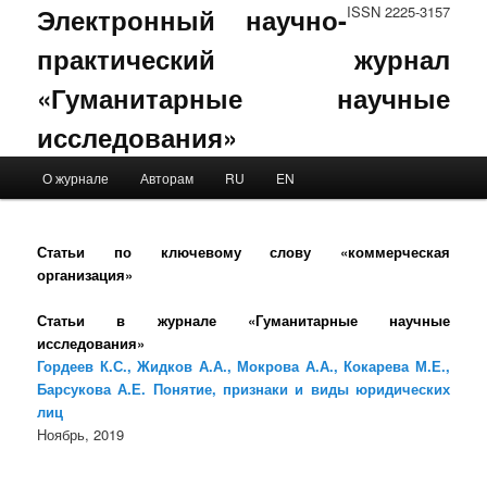
Электронный научно-
ISSN 2225-3157
практический журнал
«Гуманитарные научные
исследования»
Main menu
О журнале
Авторам
RU
EN
Skip to primary content
Skip to secondary content
Статьи по ключевому слову «коммерческая
организация»
Статьи в журнале «Гуманитарные научные
исследования»
Гордеев К.С., Жидков А.А., Мокрова А.А., Кокарева М.Е.,
Барсукова А.Е. Понятие, признаки и виды юридических
лиц
Ноябрь, 2019