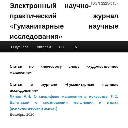
Электронный научно-
ISSN 2225-3157
практический журнал
«Гуманитарные научные
исследования»
Main menu
О журнале
Авторам
RU
EN
Skip to primary content
Skip to secondary content
Статьи по ключевому слову «художественное
мышление»
Статьи в журнале «Гуманитарные научные
исследования»
Липов А.Н. О специфике мышления в искусстве. Л.С.
Выготский о соотношении мышления и языка
(психологический аспект)
Декабрь, 2020