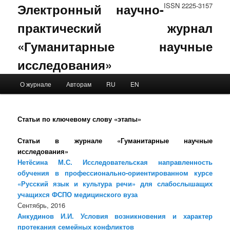
Электронный научно-
ISSN 2225-3157
практический журнал
«Гуманитарные научные
исследования»
Main menu
О журнале
Авторам
RU
EN
Skip to primary content
Skip to secondary content
Статьи по ключевому слову «этапы»
Статьи в журнале «Гуманитарные научные
исследования»
Нетёсина М.С. Исследовательская направленность
обучения в профессионально-ориентированном курсе
«Русский язык и культура речи» для слабослышащих
учащихся ФСПО медицинского вуза
Сентябрь, 2016
Анкудинов И.И. Условия возникновения и характер
протекания семейных конфликтов