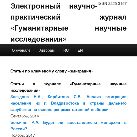
Электронный научно-
ISSN 2225-3157
практический журнал
«Гуманитарные научные
исследования»
Main menu
О журнале
Авторам
RU
EN
Skip to primary content
Skip to secondary content
Статьи по ключевому слову «эмиграция»
Статьи в журнале «Гуманитарные научные
исследования»
Звездова Н.А., Кирбитова С.В. Анализ эмиграции
населения из г. Владивостока в страны дальнего
зарубежья на основе репрезентативной выборки
Сентябрь, 2014
Бояхчян Р.А. Будет ли восстановлена монархия в
России?
Ноябрь, 2017