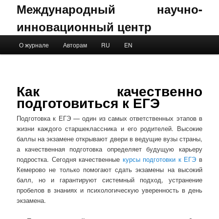
Международный научно-
инновационный центр
Main menu
О журнале
Авторам
RU
EN
Skip to primary content
Skip to secondary content
Как качественно
подготовиться к ЕГЭ
Подготовка к ЕГЭ — один из самых ответственных этапов в
жизни каждого старшеклассника и его родителей. Высокие
баллы на экзамене открывают двери в ведущие вузы страны,
а качественная подготовка определяет будущую карьеру
подростка. Сегодня качественные
курсы подготовки к ЕГЭ
в
Кемерово не только помогают сдать экзамены на высокий
балл, но и гарантируют системный подход, устранение
пробелов в знаниях и психологическую уверенность в день
экзамена.